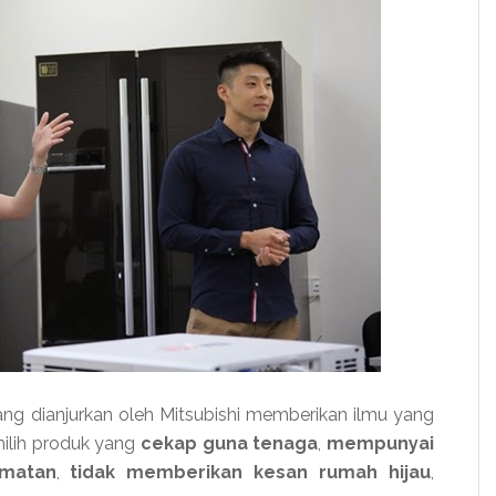
ang dianjurkan oleh Mitsubishi memberikan ilmu yang
lih produk yang
cekap guna tenaga
,
mempunyai
amatan
,
tidak memberikan kesan rumah hijau
,