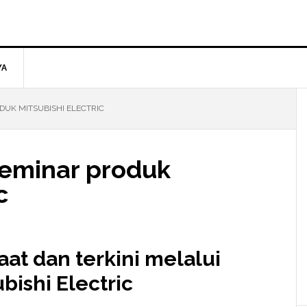
YA
DUK MITSUBISHI ELECTRIC
seminar produk
c
at dan terkini melalui
bishi Electric