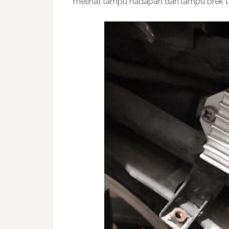
melihat lampu hadapan dan lampu brek t