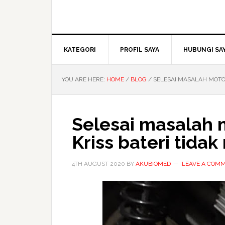
KATEGORI
PROFIL SAYA
HUBUNGI SA
YOU ARE HERE:
HOME
/
BLOG
/
SELESAI MASALAH MOTOR
Selesai masalah 
Kriss bateri tida
4TH AUGUST 2020
BY
AKUBIOMED
LEAVE A COM