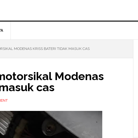
YA
SIKAL MODENAS KRISS BATERI TIDAK MASUK CAS
motorsikal Modenas
k masuk cas
MENT