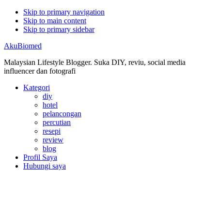
Skip to primary navigation
Skip to main content
Skip to primary sidebar
AkuBiomed
Malaysian Lifestyle Blogger. Suka DIY, reviu, social media
influencer dan fotografi
Kategori
diy
hotel
pelancongan
percutian
resepi
review
blog
Profil Saya
Hubungi saya