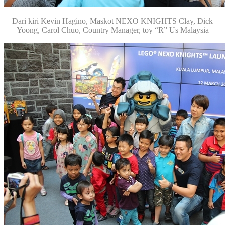
Dari kiri Kevin Hagino, Maskot NEXO KNIGHTS Clay, Dick
Yoong, Carol Chuo, Country Manager, toy “R” Us Malaysia