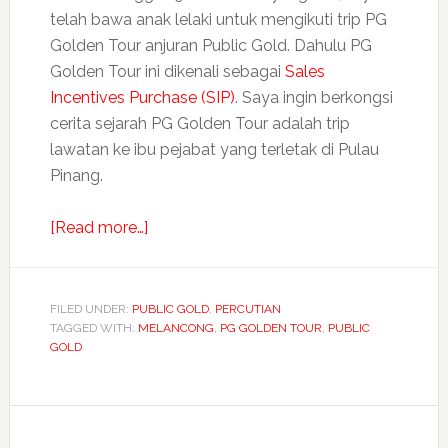
telah bawa anak lelaki untuk mengikuti trip PG
Golden Tour anjuran Public Gold. Dahulu PG
Golden Tour ini dikenali sebagai
Sales
Incentives Purchase (SIP)
. Saya ingin berkongsi
cerita sejarah PG Golden Tour adalah trip
lawatan ke ibu pejabat yang terletak di Pulau
Pinang.
about
[Read more…]
Pengalaman
emas
trip
FILED UNDER:
PUBLIC GOLD
,
PERCUTIAN
TAGGED WITH:
MELANCONG
PG
,
PG GOLDEN TOUR
,
PUBLIC
GOLD
Golden
Tour
Day
1