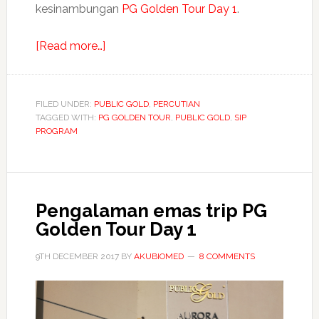
kesinambungan
PG Golden Tour Day 1
.
about
[Read more…]
Pengalaman
emas
trip
FILED UNDER:
PUBLIC GOLD
,
PERCUTIAN
TAGGED WITH:
PG GOLDEN TOUR
PG
,
PUBLIC GOLD
,
SIP
PROGRAM
Golden
Tour
Day
2
Pengalaman emas trip PG
Golden Tour Day 1
9TH DECEMBER 2017
BY
AKUBIOMED
8 COMMENTS