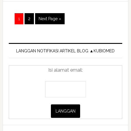
Sales
Incentive
Program
Page
Page
Go
1
2
Next Page »
Orientation
to
(SIP)
Primary
Sidebar
LANGGAN NOTIFIKASI ARTIKEL BLOG ▲KUBIOMED
Isi alamat email: