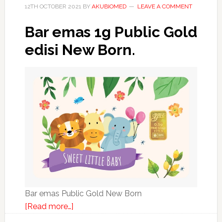
12TH OCTOBER 2021
BY
AKUBIOMED
LEAVE A COMMENT
Bar emas 1g Public Gold
edisi New Born.
Bar emas Public Gold New Born
about
[Read more…]
Bar