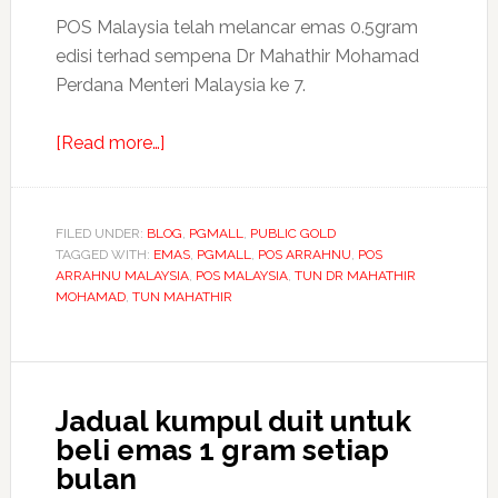
POS Malaysia telah melancar emas 0.5gram
edisi terhad sempena Dr Mahathir Mohamad
Perdana Menteri Malaysia ke 7.
about
[Read more…]
POS
Malaysia
lancar
FILED UNDER:
BLOG
,
PGMALL
,
PUBLIC GOLD
TAGGED WITH:
EMAS
emas
,
PGMALL
,
POS ARRAHNU
,
POS
ARRAHNU MALAYSIA
,
POS MALAYSIA
,
TUN DR MAHATHIR
0.5g
MOHAMAD
,
TUN MAHATHIR
edisi
Dr
Mahathir
Mohamad
Jadual kumpul duit untuk
Perdana
beli emas 1 gram setiap
Menteri
bulan
Malaysia