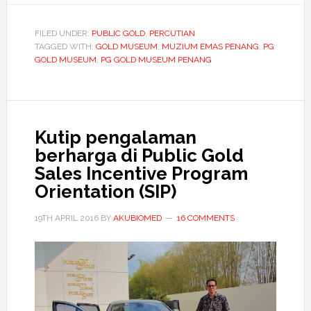
emas
di
FILED UNDER:
PUBLIC GOLD
,
PERCUTIAN
TAGGED WITH:
GOLD MUSEUM
PG
,
MUZIUM EMAS PENANG
,
PG
GOLD MUSEUM
,
PG GOLD MUSEUM PENANG
Gold
Museum
Penang
Kutip pengalaman
berharga di Public Gold
Sales Incentive Program
Orientation (SIP)
19TH APRIL 2016
BY
AKUBIOMED
16 COMMENTS