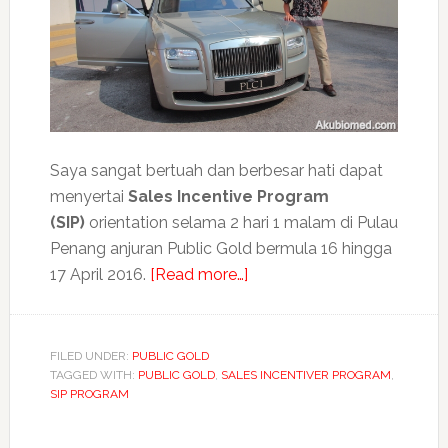
Saya sangat bertuah dan berbesar hati dapat
menyertai
Sales Incentive Program
(SIP)
orientation selama 2 hari 1 malam di Pulau
Penang anjuran Public Gold bermula 16 hingga
about
17 April 2016.
[Read more…]
Kutip
pengalaman
berharga
FILED UNDER:
PUBLIC GOLD
TAGGED WITH:
PUBLIC GOLD
,
SALES INCENTIVER PROGRAM
di
,
SIP PROGRAM
Public
Gold