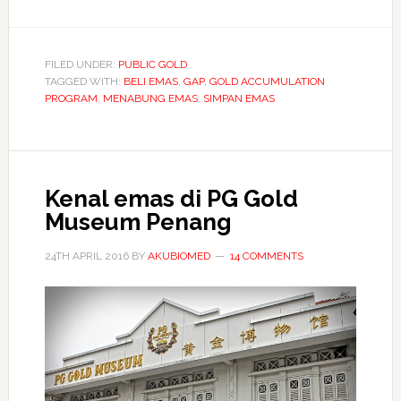
Panduan
menambah
GAP
FILED UNDER:
PUBLIC GOLD
TAGGED WITH:
BELI EMAS
Public
,
GAP
,
GOLD ACCUMULATION
PROGRAM
,
MENABUNG EMAS
,
SIMPAN EMAS
Gold
Kenal emas di PG Gold
Museum Penang
24TH APRIL 2016
BY
AKUBIOMED
14 COMMENTS