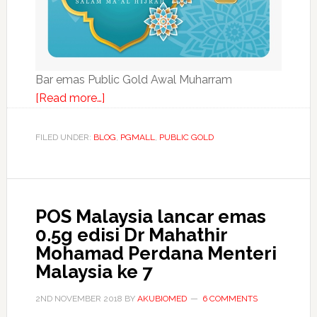
Bar emas Public Gold Awal Muharram
about
[Read more…]
Bar
Emas
FILED UNDER:
BLOG
,
PGMALL
,
PUBLIC GOLD
Awal
Muharram
POS Malaysia lancar emas
0.5g edisi Dr Mahathir
Mohamad Perdana Menteri
Malaysia ke 7
2ND NOVEMBER 2018
BY
AKUBIOMED
6 COMMENTS