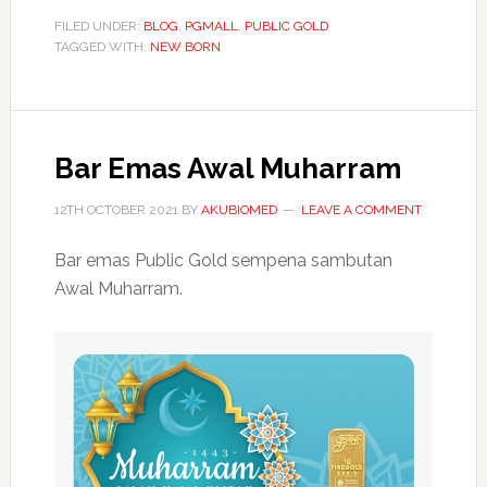
emas
FILED UNDER:
BLOG
,
PGMALL
,
PUBLIC GOLD
TAGGED WITH:
NEW BORN
New
Born
Bar Emas Awal Muharram
12TH OCTOBER 2021
BY
AKUBIOMED
LEAVE A COMMENT
Bar emas Public Gold sempena sambutan
Awal Muharram.