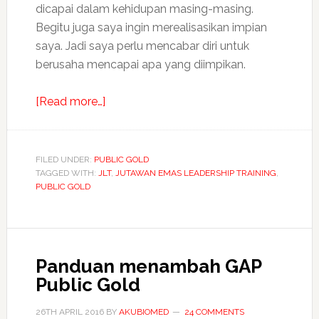
dicapai dalam kehidupan masing-masing.
Begitu juga saya ingin merealisasikan impian
saya. Jadi saya perlu mencabar diri untuk
berusaha mencapai apa yang diimpikan.
about
[Read more…]
Jutawan
Emas
Leadership
FILED UNDER:
PUBLIC GOLD
TAGGED WITH:
JLT
Training
,
JUTAWAN EMAS LEADERSHIP TRAINING
,
PUBLIC GOLD
suntik
semangat
baru
Panduan menambah GAP
Public Gold
26TH APRIL 2016
BY
AKUBIOMED
24 COMMENTS