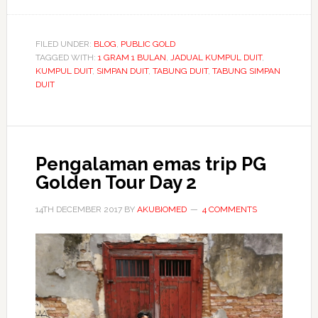
Jadual
kumpul
duit
FILED UNDER:
BLOG
,
PUBLIC GOLD
TAGGED WITH:
1 GRAM 1 BULAN
untuk
,
JADUAL KUMPUL DUIT
,
KUMPUL DUIT
,
SIMPAN DUIT
,
TABUNG DUIT
,
TABUNG SIMPAN
beli
DUIT
emas
1
gram
setiap
Pengalaman emas trip PG
bulan
Golden Tour Day 2
14TH DECEMBER 2017
BY
AKUBIOMED
4 COMMENTS