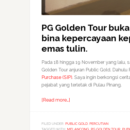
PG Golden Tour buka
bina kepercayaan kep
emas tulin.
Pada 18 hingga 19 November yang lalu, sa
Golden Tour anjuran Public Gold. Dahulu 
Purchase (SIP)
. Saya ingin berkongsi ceri
pejabat yang terletak di Pulau Pinang.
about
[Read more…]
Pengalaman
emas
trip
FILED UNDER:
PUBLIC GOLD
,
PERCUTIAN
TAGGED WITH:
MELANCONG
PG
,
PG GOLDEN TOUR
,
PUB