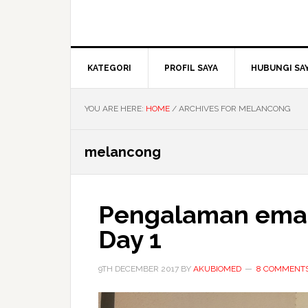
KATEGORI
PROFIL SAYA
HUBUNGI SA
YOU ARE HERE:
HOME
/
ARCHIVES FOR MELANCONG
melancong
Pengalaman emas
Day 1
9TH DECEMBER 2017
BY
AKUBIOMED
8 COMMENT