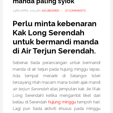
manda paling syiok
23RD APRIL 2013
BY
AKUBIOMED
77 COMMENTS
Perlu minta kebenaran
Kak Long Serendah
untuk bermandi manda
di
Air Terjun Serendah
.
Sebenar tiada perancangan untuk bermandi
manda di air terjun pada hujung minggu lepas.
Ada tempat menarik di Selangor. Isteri
tersayang ntah macam mana boleh ajak mandi
air terjun Serendah
atas jemputan kak Jie (Kak
Long Serendah) ketika mengambil tiket dari
beliau di Serendah
hujung minggu
tempoh hari.
Lagi pun tiada aktiviti khusus pada minggu