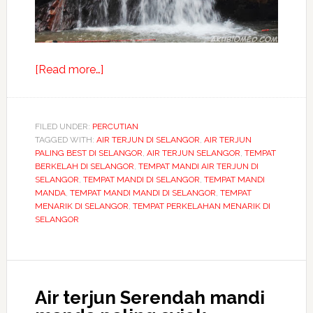
about
[Read more…]
Bermandi
manda
di
FILED UNDER:
PERCUTIAN
TAGGED WITH:
AIR TERJUN DI SELANGOR
air
,
AIR TERJUN
PALING BEST DI SELANGOR
,
AIR TERJUN SELANGOR
,
TEMPAT
terjun
BERKELAH DI SELANGOR
,
TEMPAT MANDI AIR TERJUN DI
Serendah
SELANGOR
,
TEMPAT MANDI DI SELANGOR
,
TEMPAT MANDI
MANDA
,
TEMPAT MANDI MANDI DI SELANGOR
,
TEMPAT
Hulu
MENARIK DI SELANGOR
,
TEMPAT PERKELAHAN MENARIK DI
Selangor
SELANGOR
Air terjun Serendah mandi