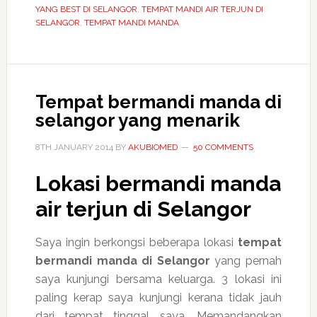
YANG BEST DI SELANGOR
,
TEMPAT MANDI AIR TERJUN DI
Kroh
SELANGOR
,
TEMPAT MANDI MANDA
FRIM
Kepong
Tempat bermandi manda di
selangor yang menarik
8TH JANUARY 2014
BY
AKUBIOMED
50 COMMENTS
Lokasi bermandi manda
air terjun di Selangor
Saya ingin berkongsi beberapa lokasi
tempat
bermandi manda di Selangor
yang pernah
saya kunjungi bersama keluarga. 3 lokasi ini
paling kerap saya kunjungi kerana tidak jauh
dari tempat tinggal saya. Memandangkan