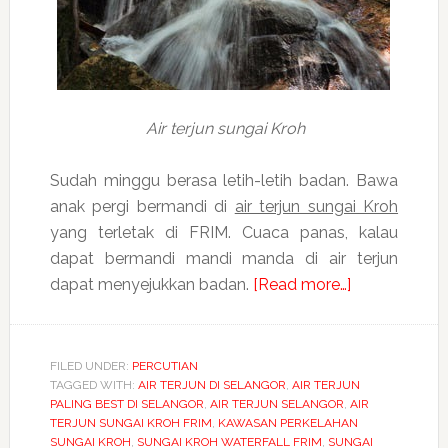
Air terjun sungai Kroh
Sudah minggu berasa letih-letih badan. Bawa
anak pergi bermandi di
air terjun sungai Kroh
yang terletak di FRIM. Cuaca panas, kalau
dapat bermandi mandi manda di air terjun
about
dapat menyejukkan badan.
[Read more…]
Menyejuk
badan
di
FILED UNDER:
PERCUTIAN
TAGGED WITH:
AIR TERJUN DI SELANGOR
,
AIR TERJUN
air
PALING BEST DI SELANGOR
,
AIR TERJUN SELANGOR
,
AIR
terjun
TERJUN SUNGAI KROH FRIM
,
KAWASAN PERKELAHAN
sungai
SUNGAI KROH
,
SUNGAI KROH WATERFALL FRIM
,
SUNGAI