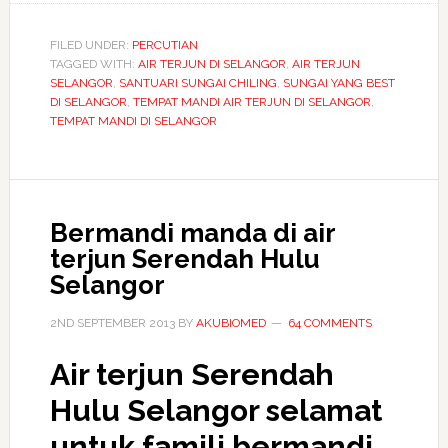
air
terjun
FILED UNDER:
PERCUTIAN
TAGGED WITH:
AIR TERJUN DI SELANGOR
Santuari
,
AIR TERJUN
SELANGOR
,
SANTUARI SUNGAI CHILING
,
SUNGAI YANG BEST
ikan
DI SELANGOR
,
TEMPAT MANDI AIR TERJUN DI SELANGOR
,
Sungai
TEMPAT MANDI DI SELANGOR
Chiling
Bermandi manda di air
terjun Serendah Hulu
Selangor
2ND SEPTEMBER 2013
BY
AKUBIOMED
64 COMMENTS
Air terjun Serendah
Hulu Selangor selamat
untuk famili bermandi