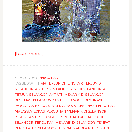
about
[Read more…]
Tempat
bermandi
manda
FILED UNDER:
PERCUTIAN
TAGGED WITH:
AIR TERJUN CHILING
di
,
AIR TERJUN DI
SELANGOR
,
AIR TERJUN PALING BEST DI SELANGOR
,
AIR
selangor
TERJUN SELANGOR
,
AKTIVITI MENARIK DI SELANGOR
,
yang
DESTINASI PELANCONGAN DI SELANGOR
,
DESTINASI
PERCUTIAN KELUARGA DI MALAYSIA
,
DESTINASI PERCUTIAN
menarik
MALAYSIA
,
LOKASI PERCUTIAN MENARIK DI SELANGOR
,
PERCUTIAN DI SELANGOR
,
PERCUTIAN KELUARGA DI
SELANGOR
,
PERCUTIAN MENARIK DI SELANGOR
,
TEMPAT
BERKELAH DI SELANGOR
,
TEMPAT MANDI AIR TERJUN DI