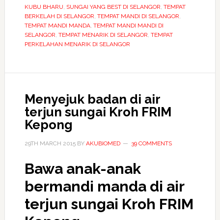
Chiling
KUBU BHARU
,
SUNGAI YANG BEST DI SELANGOR
,
TEMPAT
Kuala
BERKELAH DI SELANGOR
,
TEMPAT MANDI DI SELANGOR
,
TEMPAT MANDI MANDA
,
TEMPAT MANDI MANDI DI
Kubu
SELANGOR
,
TEMPAT MENARIK DI SELANGOR
,
TEMPAT
Bharu
PERKELAHAN MENARIK DI SELANGOR
Menyejuk badan di air
terjun sungai Kroh FRIM
Kepong
29TH MARCH 2015
BY
AKUBIOMED
39 COMMENTS
Bawa anak-anak
bermandi manda di
air
terjun sungai Kroh
FRIM