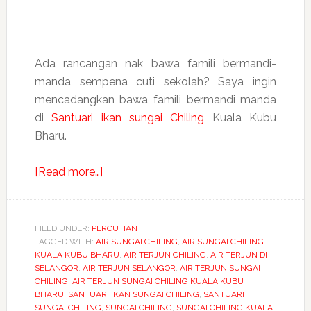
Ada rancangan nak bawa famili bermandi-
manda sempena cuti sekolah? Saya ingin
mencadangkan bawa famili bermandi manda
di
Santuari ikan sungai Chiling
Kuala Kubu
Bharu.
about
[Read more…]
Bawa
famili
mandi
FILED UNDER:
PERCUTIAN
TAGGED WITH:
AIR SUNGAI CHILING
di
,
AIR SUNGAI CHILING
KUALA KUBU BHARU
,
AIR TERJUN CHILING
,
AIR TERJUN DI
Santuari
SELANGOR
,
AIR TERJUN SELANGOR
,
AIR TERJUN SUNGAI
ikan
CHILING
,
AIR TERJUN SUNGAI CHILING KUALA KUBU
BHARU
,
SANTUARI IKAN SUNGAI CHILING
,
SANTUARI
sungai
SUNGAI CHILING
,
SUNGAI CHILING
,
SUNGAI CHILING KUALA