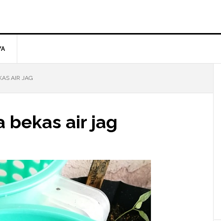
YA
AS AIR JAG
 bekas air jag