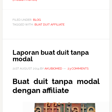
1001
idea
menulis
FILED UNDER:
BLOG
TAGGED WITH:
BUAT DUIT AFFILIATE
untuk
mereka
yang
buntu
Laporan buat duit tanpa
modal
21ST AUGUST 2014
BY
AKUBIOMED
23 COMMENTS
Buat duit tanpa modal
dengan affiliate