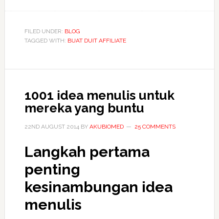
Jana
pendapatan
dari
FILED UNDER:
BLOG
TAGGED WITH:
BUAT DUIT AFFILIATE
rumah
dengan
World
of
1001 idea menulis untuk
Hijab
mereka yang buntu
22ND AUGUST 2014
BY
AKUBIOMED
25 COMMENTS
Langkah pertama
penting
kesinambungan
idea
menulis