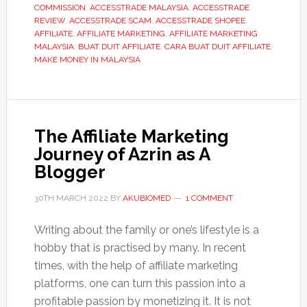
COMMISSION
,
ACCESSTRADE MALAYSIA
,
ACCESSTRADE
Programs
REVIEW
,
ACCESSTRADE SCAM
,
ACCESSTRADE SHOPEE
,
Which
AFFILIATE
,
AFFILIATE MARKETING
,
AFFILIATE MARKETING
MALAYSIA
,
BUAT DUIT AFFILIATE
,
CARA BUAT DUIT AFFILIATE
,
You
MAKE MONEY IN MALAYSIA
Can
Make
Money
in
The Affiliate Marketing
Malaysia
Journey of Azrin as A
(2022)
Blogger
30TH MARCH 2022
BY
AKUBIOMED
1 COMMENT
Writing about the family or one’s lifestyle is a
hobby that is practised by many. In recent
times, with the help of affiliate marketing
platforms, one can turn this passion into a
profitable passion by monetizing it. It is not