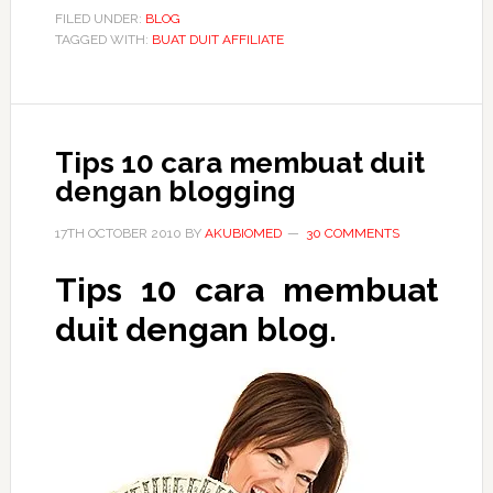
dengan
FILED UNDER:
BLOG
TAGGED WITH:
BUAT DUIT AFFILIATE
Kitab
Teknik
Seo
Merah
Tips 10 cara membuat duit
Jambu
dengan blogging
17TH OCTOBER 2010
BY
AKUBIOMED
30 COMMENTS
Tips 10 cara membuat
duit dengan blog.