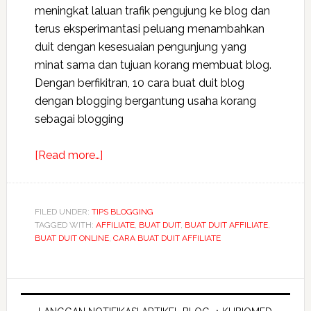
meningkat laluan trafik pengujung ke blog dan
terus eksperimantasi peluang menambahkan
duit dengan kesesuaian pengunjung yang
minat sama dan tujuan korang membuat blog.
Dengan berfikitran, 10 cara buat duit blog
dengan blogging bergantung usaha korang
sebagai blogging
about
[Read more…]
Tips
10
cara
FILED UNDER:
TIPS BLOGGING
TAGGED WITH:
AFFILIATE
membuat
,
BUAT DUIT
,
BUAT DUIT AFFILIATE
,
BUAT DUIT ONLINE
,
CARA BUAT DUIT AFFILIATE
duit
dengan
blogging
Primary