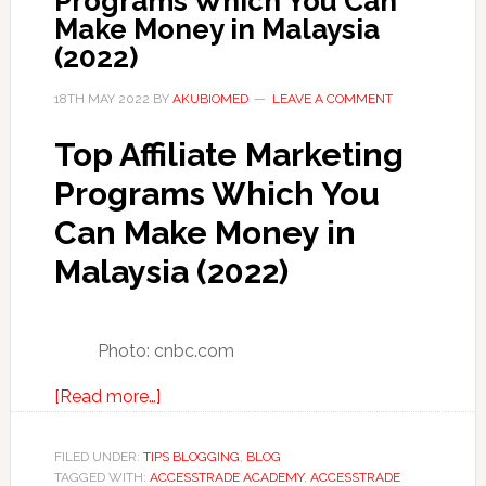
Programs Which You Can
Make Money in Malaysia
(2022)
18TH MAY 2022
BY
AKUBIOMED
LEAVE A COMMENT
Top Affiliate Marketing
Programs Which You
Can Make Money in
Malaysia (2022)
Photo: cnbc.com
about
[Read more…]
Top
Affiliate
FILED UNDER:
TIPS BLOGGING
,
BLOG
TAGGED WITH:
ACCESSTRADE ACADEMY
Marketing
,
ACCESSTRADE