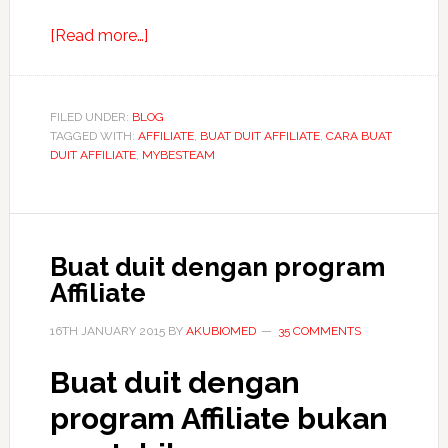
about
[Read more…]
Affiliate
MyBESTeam
cara
FILED UNDER:
BLOG
TAGGED WITH:
AFFILIATE
mudah
,
BUAT DUIT AFFILIATE
,
CARA BUAT
DUIT AFFILIATE
,
MYBESTEAM
buat
duit
online
Buat duit dengan program
Affiliate
16TH JANUARY 2015
BY
AKUBIOMED
35 COMMENTS
Buat duit dengan
program Affiliate bukan