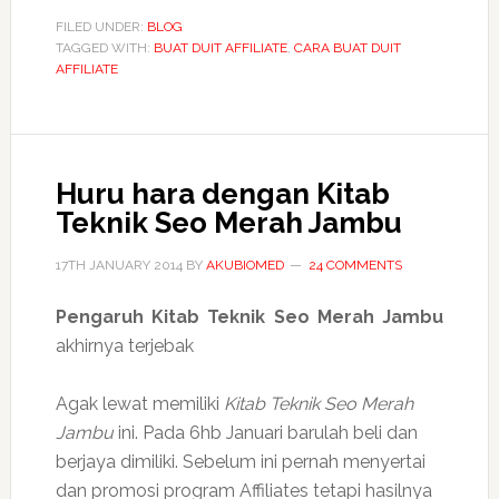
duit
FILED UNDER:
BLOG
TAGGED WITH:
BUAT DUIT AFFILIATE
tanpa
,
CARA BUAT DUIT
AFFILIATE
modal
Huru hara dengan Kitab
Teknik Seo Merah Jambu
17TH JANUARY 2014
BY
AKUBIOMED
24 COMMENTS
Pengaruh
Kitab Teknik Seo Merah Jambu
akhirnya terjebak
Agak lewat memiliki
Kitab Teknik Seo Merah
Jambu
ini. Pada 6hb Januari barulah beli dan
berjaya dimiliki. Sebelum ini pernah menyertai
dan promosi program Affiliates tetapi hasilnya