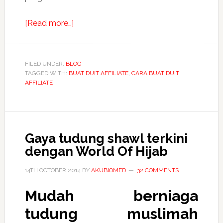
about
[Read more…]
Buat
duit
dengan
FILED UNDER:
BLOG
TAGGED WITH:
BUAT DUIT AFFILIATE
program
,
CARA BUAT DUIT
AFFILIATE
Affiliate
Gaya tudung shawl terkini
dengan World Of Hijab
14TH OCTOBER 2014
BY
AKUBIOMED
32 COMMENTS
Mudah berniaga
tudung muslimah