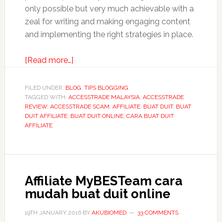
only possible but very much achievable with a
zeal for writing and making engaging content
and implementing the right strategies in place.
about
[Read more…]
The
Affiliate
FILED UNDER:
BLOG
,
TIPS BLOGGING
TAGGED WITH:
ACCESSTRADE MALAYSIA
Marketing
,
ACCESSTRADE
REVIEW
,
ACCESSTRADE SCAM
,
AFFILIATE
,
BUAT DUIT
,
BUAT
Journey
DUIT AFFILIATE
,
BUAT DUIT ONLINE
,
CARA BUAT DUIT
of
AFFILIATE
Azrin
as
A
Blogger
Affiliate MyBESTeam cara
mudah buat duit online
19TH JANUARY 2016
BY
AKUBIOMED
33 COMMENTS