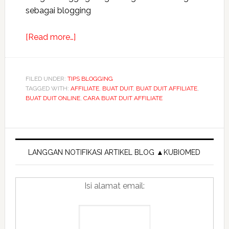
sebagai blogging
about
[Read more…]
Tips
10
cara
FILED UNDER:
TIPS BLOGGING
TAGGED WITH:
AFFILIATE
membuat
,
BUAT DUIT
,
BUAT DUIT AFFILIATE
,
BUAT DUIT ONLINE
,
CARA BUAT DUIT AFFILIATE
duit
dengan
blogging
Primary
Sidebar
LANGGAN NOTIFIKASI ARTIKEL BLOG ▲KUBIOMED
Isi alamat email: