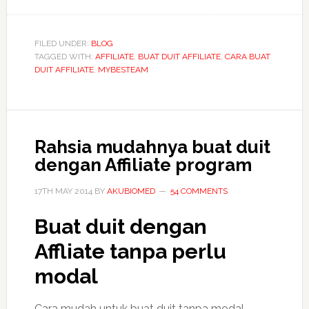
Affiliate
MyBESTeam
cara
FILED UNDER:
BLOG
TAGGED WITH:
AFFILIATE
mudah
,
BUAT DUIT AFFILIATE
,
CARA BUAT
DUIT AFFILIATE
,
MYBESTEAM
buat
duit
online
Rahsia mudahnya buat duit
dengan Affiliate program
17TH MAY 2014
BY
AKUBIOMED
54 COMMENTS
Buat duit dengan
Affliate tanpa perlu
modal
Cara mudah untuk buat duit tanpa modal