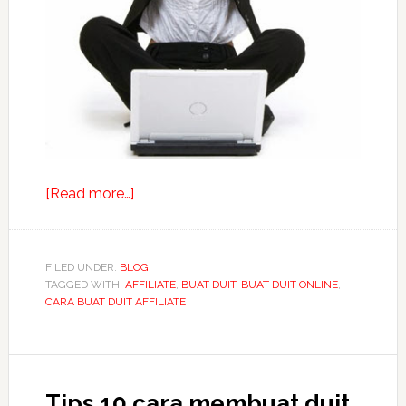
about
[Read more…]
Rahsia
mudahnya
buat
FILED UNDER:
BLOG
TAGGED WITH:
AFFILIATE
duit
,
BUAT DUIT
,
BUAT DUIT ONLINE
,
CARA BUAT DUIT AFFILIATE
dengan
Affiliate
program
Tips 10 cara membuat duit