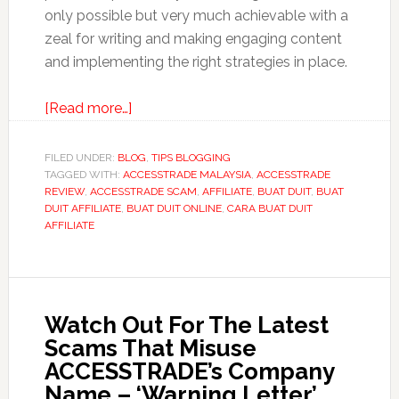
only possible but very much achievable with a
zeal for writing and making engaging content
and implementing the right strategies in place.
about
[Read more…]
The
Affiliate
FILED UNDER:
BLOG
,
TIPS BLOGGING
TAGGED WITH:
ACCESSTRADE MALAYSIA
Marketing
,
ACCESSTRADE
REVIEW
,
ACCESSTRADE SCAM
,
AFFILIATE
,
BUAT DUIT
,
BUAT
Journey
DUIT AFFILIATE
,
BUAT DUIT ONLINE
,
CARA BUAT DUIT
of
AFFILIATE
Azrin
as
A
Blogger
Watch Out For The Latest
Scams That Misuse
ACCESSTRADE’s Company
Name – ‘Warning Letter’