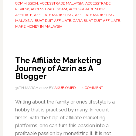
COMMISSION
,
ACCESSTRADE MALAYSIA
,
ACCESSTRADE
Programs
REVIEW
,
ACCESSTRADE SCAM
,
ACCESSTRADE SHOPEE
,
Which
AFFILIATE
,
AFFILIATE MARKETING
,
AFFILIATE MARKETING
MALAYSIA
,
BUAT DUIT AFFILIATE
,
CARA BUAT DUIT AFFILIATE
,
You
MAKE MONEY IN MALAYSIA
Can
Make
Money
in
The Affiliate Marketing
Malaysia
Journey of Azrin as A
(2022)
Blogger
30TH MARCH 2022
BY
AKUBIOMED
1 COMMENT
Writing about the family or one’s lifestyle is a
hobby that is practised by many. In recent
times, with the help of affiliate marketing
platforms, one can turn this passion into a
profitable passion by monetizing it. It is not