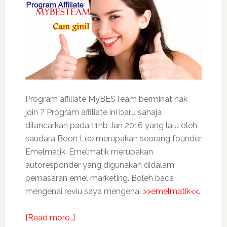
Letter’
and
‘Part-
Time
Job’
⚠️⚠️⚠️
Program affiliate MyBESTeam berminat nak
join ? Program affiliate ini baru sahaja
dilancarkan pada 11hb Jan 2016 yang lalu oleh
saudara Boon Lee merupakan seorang founder
Emelmatik. Emelmatik merupakan
autoresponder yang digunakan didalam
pemasaran emel marketing. Boleh baca
mengenai reviu saya mengenai
>>emelmatik<<
.
about
[Read more…]