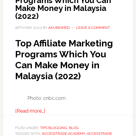
Programs Which You Can
Make Money in Malaysia
(2022)
18TH MAY 2022
BY
AKUBIOMED
LEAVE A COMMENT
Top Affiliate Marketing
Programs Which You
Can Make Money in
Malaysia (2022)
Photo: cnbc.com
about
[Read more…]
Top
Affiliate
FILED UNDER:
TIPS BLOGGING
,
BLOG
TAGGED WITH:
ACCESSTRADE ACADEMY
Marketing
,
ACCESSTRADE