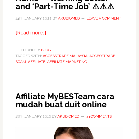
and ‘Part-Time Job’ ⚠️⚠️⚠️
14TH JANUARY 2022
BY
AKUBIOMED
LEAVE A COMMENT
about
[Read more…]
Watch
Out
FILED UNDER:
BLOG
TAGGED WITH:
ACCESSTRADE MALAYSIA
For
,
ACCESSTRADE
SCAM
,
AFFILIATE
,
AFFILIATE MARKETING
The
Latest
Scams
That
Affiliate MyBESTeam cara
Misuse
mudah buat duit online
ACCESSTRADE’s
Company
19TH JANUARY 2016
BY
AKUBIOMED
33 COMMENTS
Name
–
‘Warning