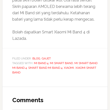
pada skrin boleh ditukar ikut cita rasa sendiri.
Skrin paparan AMOLED berwarna lebih terang
dari Mi Band siri yang terdahulu. Ketahanan
bateri yang lama tidak perlu kerap mengecas.
Boleh dapatkan Smart Xiaomi Mi Band 4 di
Lazada.
FILED UNDER:
BLOG
,
GAJET
TAGGED WITH:
MI BAND 4
,
MI SMART BAND
,
MI SMART BAND
MI BAND 4
,
SMART BAND MI BAND 4
,
XIAOMI
,
XIAOMI SMART
BAND
Reader
Interactions
Comments