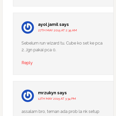
ayol jamil
says
27TH MAY 2015 AT 2:35 AM
Sebelum run wizard tu. Cube ko set ke pca
2. Jgn pakai pca 0.
Reply
mrzukyn
says
12TH MAY 2015 AT 3:34 PM
assalam bro, teman ada prob la nk setup