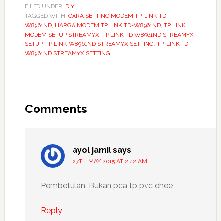
FILED UNDER:
DIY
TAGGED WITH:
CARA SETTING MODEM TP-LINK TD-
W8961ND
,
HARGA MODEM TP LINK TD-W8961ND
,
TP LINK
MODEM SETUP STREAMYX
,
TP LINK TD W8961ND STREAMYX
SETUP
,
TP LINK W8961ND STREAMYX SETTING
,
TP-LINK TD-
W8961ND STREAMYX SETTING
Reader
Interactions
Comments
ayol jamil
says
27TH MAY 2015 AT 2:42 AM
Pembetulan. Bukan pca tp pvc ehee
Reply