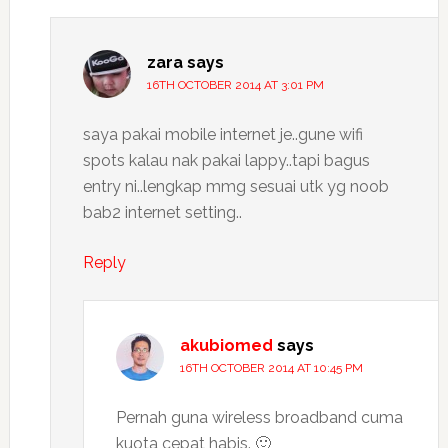
zara
says
16TH OCTOBER 2014 AT 3:01 PM
saya pakai mobile internet je..gune wifi
spots kalau nak pakai lappy..tapi bagus
entry ni..lengkap mmg sesuai utk yg noob
bab2 internet setting..
Reply
akubiomed
says
16TH OCTOBER 2014 AT 10:45 PM
Pernah guna wireless broadband cuma
kuota cepat habis. 🙂