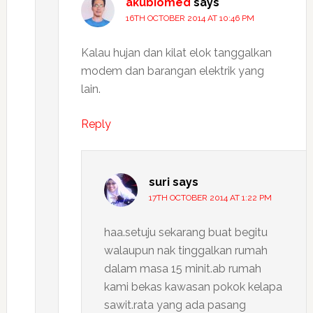
akubiomed
says
16TH OCTOBER 2014 AT 10:46 PM
Kalau hujan dan kilat elok tanggalkan
modem dan barangan elektrik yang
lain.
Reply
suri
says
17TH OCTOBER 2014 AT 1:22 PM
haa.setuju sekarang buat begitu
walaupun nak tinggalkan rumah
dalam masa 15 minit.ab rumah
kami bekas kawasan pokok kelapa
sawit.rata yang ada pasang