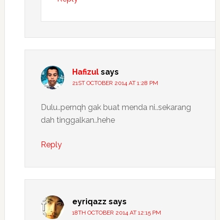
Hafizul
says
21ST OCTOBER 2014 AT 1:28 PM
Dulu..pernqh gak buat menda ni..sekarang
dah tinggalkan..hehe
Reply
eyriqazz
says
18TH OCTOBER 2014 AT 12:15 PM