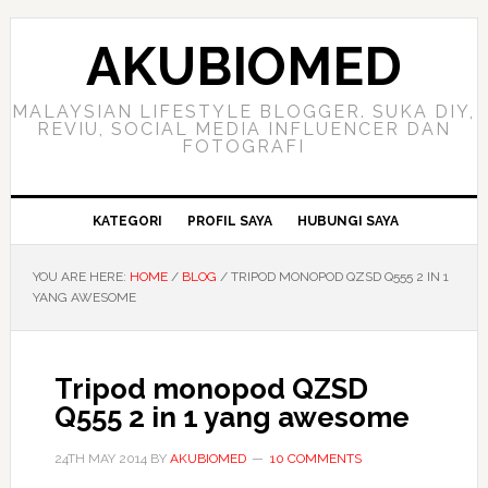
Skip
Skip
Skip
to
to
to
AKUBIOMED
primary
main
primary
navigation
content
sidebar
MALAYSIAN LIFESTYLE BLOGGER. SUKA DIY,
REVIU, SOCIAL MEDIA INFLUENCER DAN
FOTOGRAFI
KATEGORI
PROFIL SAYA
HUBUNGI SAYA
YOU ARE HERE:
HOME
/
BLOG
/
TRIPOD MONOPOD QZSD Q555 2 IN 1
YANG AWESOME
Tripod monopod QZSD
Q555 2 in 1 yang awesome
24TH MAY 2014
BY
AKUBIOMED
10 COMMENTS