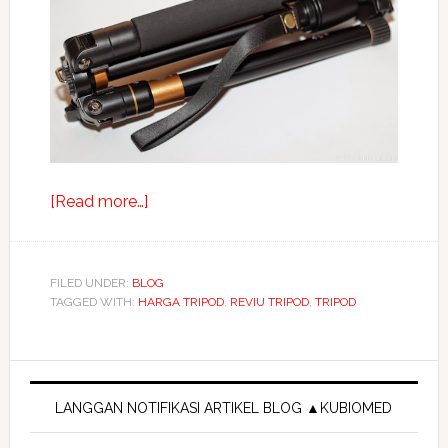
about
[Read more…]
Tripod
monopod
QZSD
FILED UNDER:
BLOG
TAGGED WITH:
HARGA TRIPOD
Q555
,
REVIU TRIPOD
,
TRIPOD
2
in
Primary
1
Sidebar
yang
LANGGAN NOTIFIKASI ARTIKEL BLOG ▲KUBIOMED
awesome