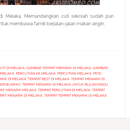
 di Melaka. Memandangkan cuti sekolah sudah pun
ntuk membawa famili berjalan-jalan makan angin.
UTI DI MELAKA
,
GAMBAR TEMPAT MENARIK DI MELAKA
,
GAMBAR
I MELAKA
,
PERCUTIAN KE MELAKA
,
PERCUTIAN MELAKA
,
PETA
ARIK DI MELAKA
,
TEMPAT BEST DI MELAKA
,
TEMPAT MENARIK DI
BERSEJARAH
,
TEMPAT MENARIK DI MELAKA UNTUK BULAN MADU
,
PAT MENARIK MELAKA
,
TEMPAT PERCUTIAN DI MELAKA
,
TEMPAT
PAT MENARIK DI MELAKA
,
TEMPAT-TEMPAT MENARIK DI MELAKA