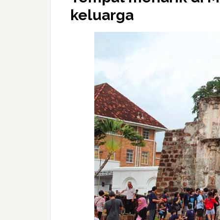
keluarga