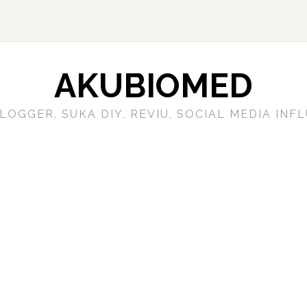
AKUBIOMED
LOGGER. SUKA DIY, REVIU, SOCIAL MEDIA IN