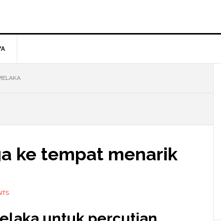
YA
 MELAKA
ga ke tempat menarik
NTS
elaka
untuk percutian