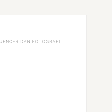
FLUENCER DAN FOTOGRAFI