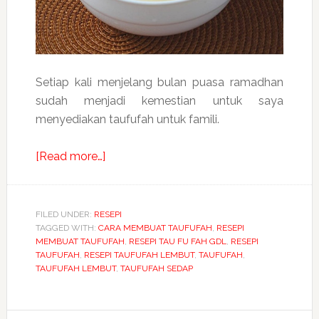
Setiap kali menjelang bulan puasa ramadhan
sudah menjadi kemestian untuk saya
menyediakan taufufah untuk famili.
about
[Read more…]
Resepi
Taufufah
untuk
FILED UNDER:
RESEPI
TAGGED WITH:
CARA MEMBUAT TAUFUFAH
juadah
,
RESEPI
MEMBUAT TAUFUFAH
,
RESEPI TAU FU FAH GDL
,
RESEPI
berbuka
TAUFUFAH
,
RESEPI TAUFUFAH LEMBUT
,
TAUFUFAH
,
puasa
TAUFUFAH LEMBUT
,
TAUFUFAH SEDAP