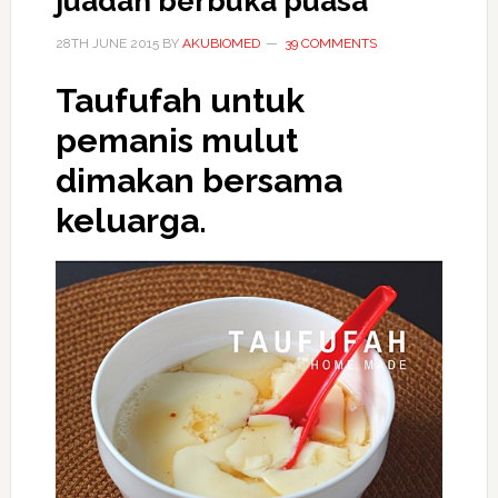
juadah berbuka puasa
28TH JUNE 2015
BY
AKUBIOMED
39 COMMENTS
Taufufah untuk
pemanis mulut
dimakan bersama
keluarga.