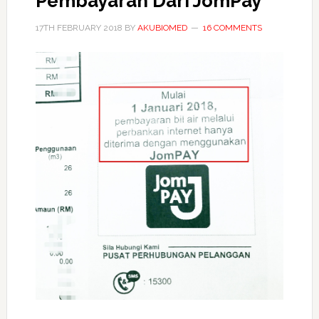
Pembayaran Dari JomPay
17TH FEBRUARY 2018
BY
AKUBIOMED
16 COMMENTS