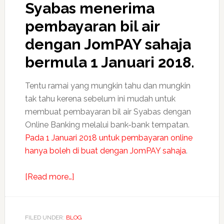
Syabas menerima
pembayaran bil air
dengan JomPAY sahaja
bermula 1 Januari 2018.
Tentu ramai yang mungkin tahu dan mungkin
tak tahu kerena sebelum ini mudah untuk
membuat pembayaran bil air Syabas dengan
Online Banking melalui bank-bank tempatan.
Pada 1 Januari 2018 untuk pembayaran online
hanya boleh di buat dengan JomPAY sahaja
.
about
[Read more…]
Bil
Air
Syabas
FILED UNDER:
BLOG