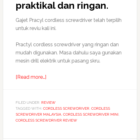
praktikal dan ringan.
Gajet Pracyl cordless screwdriver telah terpilih
untuk reviu kali ini.
Practyl cordless screwdriver yang ringan dan
mudah digunakan. Masa dahulu saya gunakan
mesin drill elektrik untuk pasang skru.
about
[Read more…]
Practyl
cordless
screwdriver
FILED UNDER:
REVIEW
TAGGED WITH:
CORDLESS SCREWDRIVER
yang
,
CORDLESS
SCREWDRIVER MALAYSIA
,
CORDLESS SCREWDRIVER MINI
,
praktikal
CORDLESS SCREWDRIVER REVIEW
dan
ringan