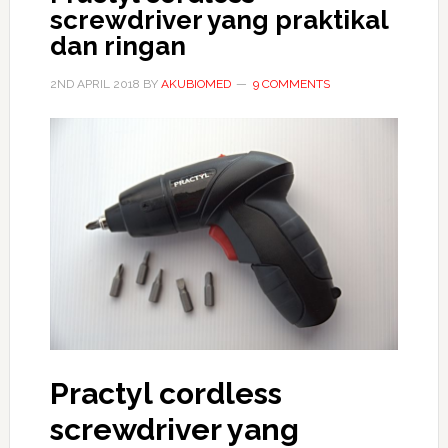
screwdriver yang praktikal
dan ringan
2ND APRIL 2018
BY
AKUBIOMED
9 COMMENTS
Practyl cordless
screwdriver yang