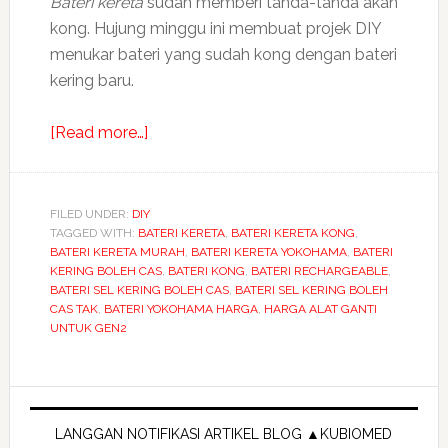
Bateri kereta
sudah memberi tanda-tanda akan
kong. Hujung minggu ini membuat projek DIY
menukar bateri yang sudah kong dengan bateri
kering baru.
about
[Read more…]
Projek
hujung
minggu
FILED UNDER:
DIY
TAGGED WITH:
BATERI KERETA
diy
,
BATERI KERETA KONG
,
BATERI KERETA MURAH
,
BATERI KERETA YOKOHAMA
,
BATERI
tukar
KERING BOLEH CAS
,
BATERI KONG
,
BATERI RECHARGEABLE
,
bateri
BATERI SEL KERING BOLEH CAS
,
BATERI SEL KERING BOLEH
CAS TAK
,
BATERI YOKOHAMA HARGA
,
HARGA ALAT GANTI
kereta
UNTUK GEN2
kong
Primary
Sidebar
LANGGAN NOTIFIKASI ARTIKEL BLOG ▲KUBIOMED