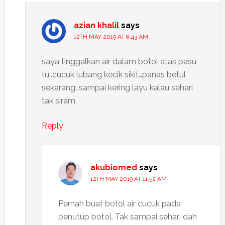
azian khalil
says
12TH MAY 2019 AT 8:43 AM
saya tinggalkan air dalam botol atas pasu
tu..cucuk lubang kecik sikit…panas betul
sekarang…sampai kering layu kalau sehari
tak siram
Reply
akubiomed
says
12TH MAY 2019 AT 11:52 AM
Pernah buat botol air cucuk pada
penutup botol. Tak sampai sehari dah