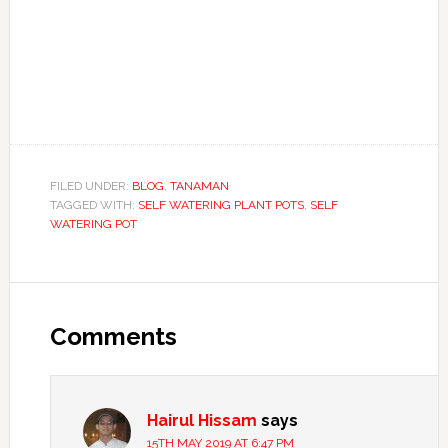
FILED UNDER:
BLOG
,
TANAMAN
TAGGED WITH:
SELF WATERING PLANT POTS
,
SELF
WATERING POT
Reader
Interactions
Comments
Hairul Hissam
says
15TH MAY 2019 AT 6:47 PM