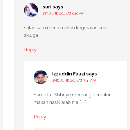
suri
says
1ST JUNE 2013 AT 9:19 AM
salah satu menu makan kegmaran kmi
skluga
Reply
Izzuddin Fauzi
says
2ND JUNE 2013 AT 7:33 AM
Same la… Sbbnye memang berbaloi
makan nasik arab nie ^_^
Reply