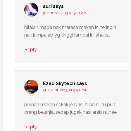
suri
says
5TH JUNE 2013 AT 9:01 AM
bilalah mabe nak merasa makan ini.teringin
nak jumpa ab yg tinggi lampai ini ahaks..
Reply
Ezad Skytech
says
4TH JUNE 2013 AT 9:48 PM
pernah makan sekali je Nasi Arab ni…tu pun
orang belanja…sedap jugak nasi arab ni…hee
Reply