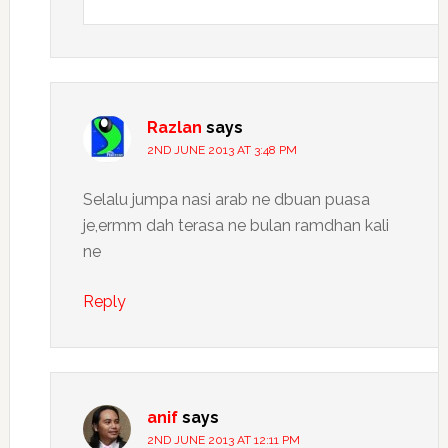
Razlan
says
2ND JUNE 2013 AT 3:48 PM
Selalu jumpa nasi arab ne dbuan puasa
je,ermm dah terasa ne bulan ramdhan kali
ne
Reply
anif
says
2ND JUNE 2013 AT 12:11 PM