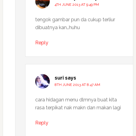
4TH JUNE 2013 AT 9:49 PM
tengok gambar pun da cukup terliur
dibuatnya kan…huhu
Reply
suri
says
8TH JUNE 2013 AT 8:47 AM
cara hidagan menu dlmnya buat kita
rasa terpikat nak makn dan makan lagi
Reply