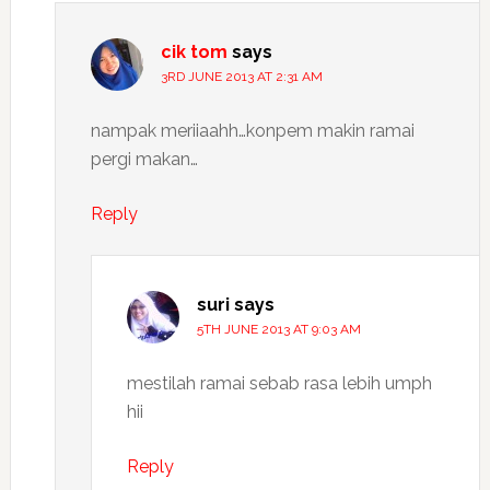
cik tom
says
3RD JUNE 2013 AT 2:31 AM
nampak meriiaahh…konpem makin ramai
pergi makan…
Reply
suri
says
5TH JUNE 2013 AT 9:03 AM
mestilah ramai sebab rasa lebih umph
hii
Reply