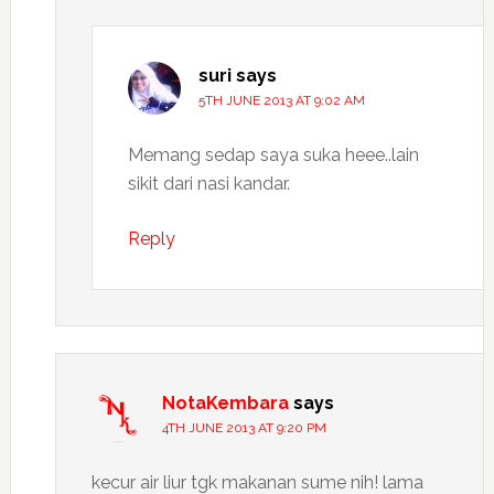
suri
says
5TH JUNE 2013 AT 9:02 AM
Memang sedap saya suka heee..lain
sikit dari nasi kandar.
Reply
NotaKembara
says
4TH JUNE 2013 AT 9:20 PM
kecur air liur tgk makanan sume nih! lama