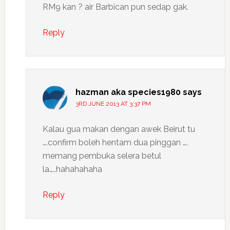
RM9 kan ? air Barbican pun sedap gak.
Reply
hazman aka species1980
says
3RD JUNE 2013 AT 3:37 PM
Kalau gua makan dengan awek Beirut tu
….confirm boleh hentam dua pinggan ….
memang pembuka selera betul
la…..hahahahaha
Reply