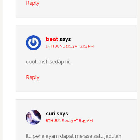
Reply
beat
says
13TH JUNE 2013 AT 3:04 PM
cool…msti sedap ni…
Reply
suri
says
8TH JUNE 2013 AT 8:45 AM
itu peha ayam dapat merasa satu jadulah