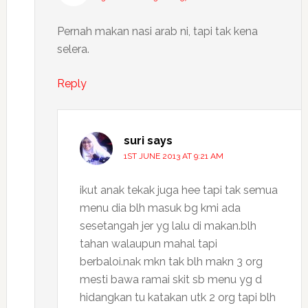
Pernah makan nasi arab ni, tapi tak kena
selera.
Reply
suri
says
1ST JUNE 2013 AT 9:21 AM
ikut anak tekak juga hee tapi tak semua
menu dia blh masuk bg kmi ada
sesetangah jer yg lalu di makan.blh
tahan walaupun mahal tapi
berbaloi.nak mkn tak blh makn 3 org
mesti bawa ramai skit sb menu yg d
hidangkan tu katakan utk 2 org tapi blh