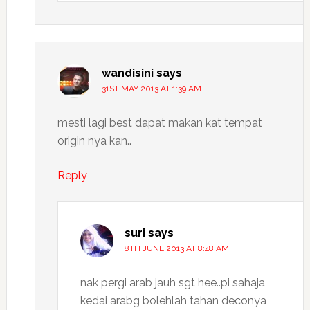
wandisini
says
31ST MAY 2013 AT 1:39 AM
mesti lagi best dapat makan kat tempat
origin nya kan..
Reply
suri
says
8TH JUNE 2013 AT 8:48 AM
nak pergi arab jauh sgt hee..pi sahaja
kedai arabg bolehlah tahan deconya