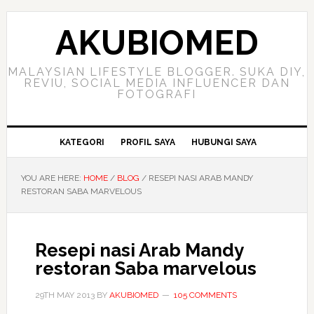
Skip
Skip
Skip
to
to
to
AKUBIOMED
primary
main
primary
navigation
content
sidebar
MALAYSIAN LIFESTYLE BLOGGER. SUKA DIY,
REVIU, SOCIAL MEDIA INFLUENCER DAN
FOTOGRAFI
KATEGORI
PROFIL SAYA
HUBUNGI SAYA
YOU ARE HERE:
HOME
/
BLOG
/
RESEPI NASI ARAB MANDY
RESTORAN SABA MARVELOUS
Resepi nasi Arab Mandy
restoran Saba marvelous
29TH MAY 2013
BY
AKUBIOMED
105 COMMENTS