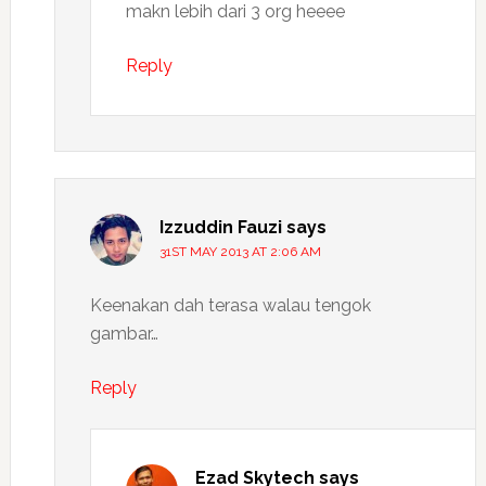
makn lebih dari 3 org heeee
Reply
Izzuddin Fauzi
says
31ST MAY 2013 AT 2:06 AM
Keenakan dah terasa walau tengok
gambar…
Reply
Ezad Skytech
says