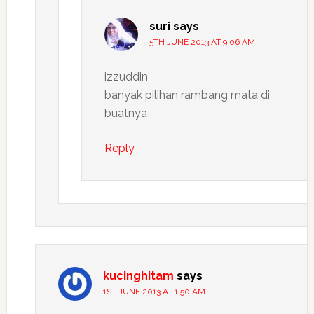
suri
says
5TH JUNE 2013 AT 9:06 AM
izzuddin
banyak pilihan rambang mata di
buatnya
Reply
kucinghitam
says
1ST JUNE 2013 AT 1:50 AM