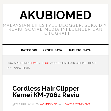
Skip
Skip
Skip
to
to
to
AKUBIOMED
primary
main
primary
navigation
content
sidebar
MALAYSIAN LIFESTYLE BLOGGER. SUKA DIY,
REVIU, SOCIAL MEDIA INFLUENCER DAN
FOTOGRAFI
KATEGORI
PROFIL SAYA
HUBUNGI SAYA
YOU ARE HERE:
HOME
/
BLOG
/
CORDLESS HAIR CLIPPER KEMEI
KM-706Z REVIU
Cordless Hair Clipper
Kemei KM-706z Reviu
3RD APRIL 2022
BY
AKUBIOMED
LEAVE A COMMENT