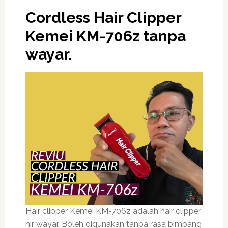
Cordless Hair Clipper
Kemei KM-706z tanpa
wayar.
Hair clipper Kemei KM-706z adalah hair clipper
nir wayar. Boleh digunakan tanpa rasa bimbang