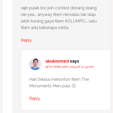
rajin pulak bro join contest diorang skang
nie yea…. anyway filem nie kalau tak silap
lebih kurang gaya filem KOLUMPO…. satu
filem ada beberapa cerita
Reply
akubiomed
says
18TH FEBRUARY 2014 AT 12:43 AM
Hari Selasa menonton filem The
Monuments Men pula. 🙂
Reply