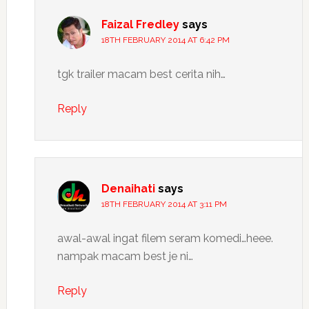
Faizal Fredley
says
18TH FEBRUARY 2014 AT 6:42 PM
tgk trailer macam best cerita nih…
Reply
Denaihati
says
18TH FEBRUARY 2014 AT 3:11 PM
awal-awal ingat filem seram komedi…heee.
nampak macam best je ni…
Reply