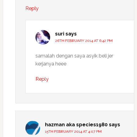
Reply
suri
says
26TH FEBRUARY 2014 AT 6:42 PM
samalah dengan saya asyik beli jer
kerjanya heee
Reply
hazman aka species1980
says
15TH FEBRUARY 2014 AT 4:07 PM