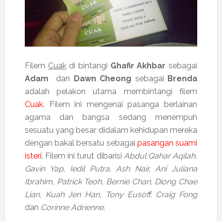
Filem
Cuak
di bintangi
Ghafir Akhbar
sebagai
Adam
dan
Dawn Cheong
sebagai
Brenda
adalah pelakon utama membintangi filem
Cuak
. Filem ini mengenai pasanga berlainan
agama dan bangsa sedang menempuh
sesuatu yang besar didalam kehidupan mereka
dengan bakal bersatu sebagai
pasangan suami
isteri
. Filem ini turut dibarisi
Abdul Qahar Aqilah,
Gavin Yap, Iedil Putra, Ash Nair, Ani Juliana
Ibrahim, Patrick Teoh, Bernie Chan, Diong Chae
Lian, Kuah Jen Han, Tony Eusoff, Craig Fong
dan
Corinne Adrienne
.