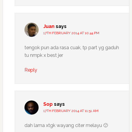
Juan
says
17TH FEBRUARY 2014 AT 10:44 PM
tengok pun ada rasa cuak, tp part yg gaduh
tu nmpk x best jer
Reply
Sop
says
17TH FEBRUARY 2014 AT 11:51 AM
dah lama xtgk wayang citer melayu 🙁