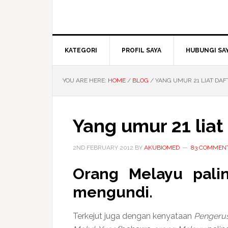
KATEGORI
PROFIL SAYA
HUBUNGI SA
YOU ARE HERE:
HOME
/
BLOG
/
YANG UMUR 21 LIAT DA
Yang umur 21 lia
2ND FEBRUARY 2012
BY
AKUBIOMED
83 COMMEN
Orang Melayu pali
mengundi.
Terkejut juga dengan kenyataan
Pengerusi