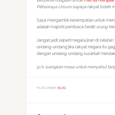
Berperlembagaan
untuk
memilih kerajaa
Pilihanraya Umum
supaya rakyat boleh m
Saya mengambil kesempatan untuk member
adalah majoriti pembaca terdiri
orang Me
Jangan jadi seperti negara jiran di selatan 
undang-undang jika rakyat negara itu g
dengan undang-undang susahlah hendak 
p/s: luangkan masa untuk menyahut tan
FILED UNDER:
BLOG
Reader