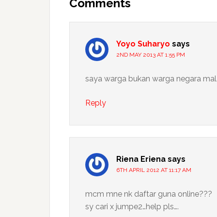
Interactions
Comments
Yoyo Suharyo
says
2ND MAY 2013 AT 1:55 PM
saya warga bukan warga negara mal
Reply
Riena Eriena
says
6TH APRIL 2012 AT 11:17 AM
mcm mne nk daftar guna online???
sy cari x jumpe2…help pls….