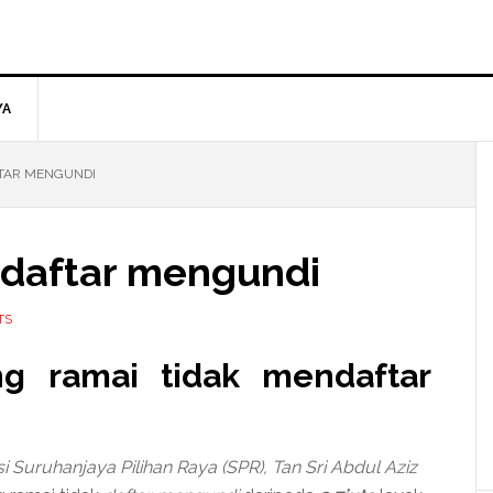
YA
FTAR MENGUNDI
t daftar mengundi
TS
ng ramai tidak mendaftar
 Suruhanjaya Pilihan Raya (SPR), Tan Sri Abdul Aziz