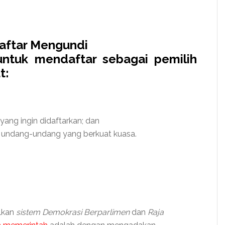
aftar Mengundi
untuk mendaftar sebagai pemilih
t:
 yang ingin didaftarkan; dan
eh undang-undang yang berkuat kuasa.
lkan
sistem Demokrasi Berparlimen
dan
Raja