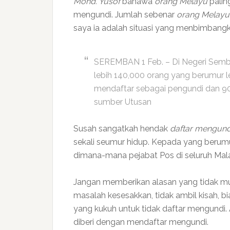
Mohd. Yusof
bahawa
orang Melayu
palin
mengundi. Jumlah sebenar
orang Melayu
saya ia adalah situasi yang menbimbangk
SEREMBAN 1 Feb. – Di Negeri Sembi
lebih 140,000 orang yang berumur l
mendaftar sebagai pengundi dan 90
sumber Utusan
Susah sangatkah hendak
daftar mengund
sekali seumur hidup. Kepada yang berumu
dimana-mana pejabat Pos di seluruh Mala
Jangan memberikan alasan yang tidak mu
masalah kesesakkan, tidak ambil kisah, bi
yang kukuh untuk tidak daftar mengundi.
diberi dengan mendaftar mengundi.