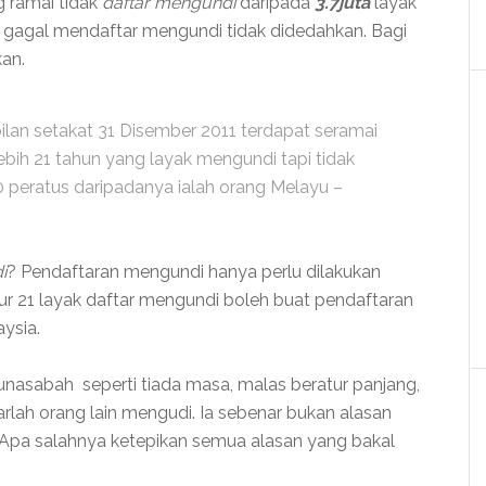
g ramai tidak
daftar mengundi
daripada
3.7juta
layak
gagal mendaftar mengundi tidak didedahkan. Bagi
an.
lan setakat 31 Disember 2011 terdapat seramai
ebih 21 tahun yang layak mengundi tapi tidak
 peratus daripadanya ialah orang Melayu –
i
? Pendaftaran mengundi hanya perlu dilakukan
r 21 layak daftar mengundi boleh buat pendaftaran
ysia.
nasabah seperti tiada masa, malas beratur panjang,
arlah orang lain mengudi. Ia sebenar bukan alasan
 Apa salahnya ketepikan semua alasan yang bakal