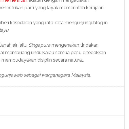
n memerintah
adalah dengan mengadakan
enentukan parti yang layak memerintah kerajaan.
i kesedaran yang rata-rata mengunjungi blog ini
layu
.
tanah air iaitu
Singapura
mengenakan tindakan
agal membuang undi. Kalau semua perlu ditegakkan
membudayakan disiplin secara natural.
ggunjawab sebagai warganegara Malaysia.