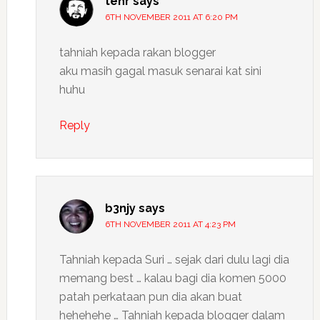
tehr
says
6TH NOVEMBER 2011 AT 6:20 PM
tahniah kepada rakan blogger
aku masih gagal masuk senarai kat sini
huhu
Reply
b3njy
says
6TH NOVEMBER 2011 AT 4:23 PM
Tahniah kepada Suri … sejak dari dulu lagi dia
memang best … kalau bagi dia komen 5000
patah perkataan pun dia akan buat
hehehehe … Tahniah kepada blogger dalam