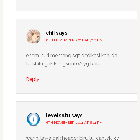
chii
says
6TH NOVEMBER 2011 AT 7:18 PM
ehem…suri memang sgt dedikasi kan..da
tu..slalu gak kongsi info2 yg baru…
Reply
levelsatu
says
6TH NOVEMBER 2011 AT 6:41 PM
wahh..lawa gak header biru tu. cantek. 🙂