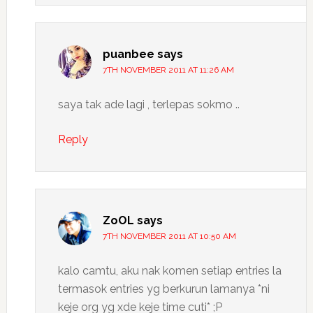
puanbee
says
7TH NOVEMBER 2011 AT 11:26 AM
saya tak ade lagi , terlepas sokmo ..
Reply
ZoOL
says
7TH NOVEMBER 2011 AT 10:50 AM
kalo camtu, aku nak komen setiap entries la
termasok entries yg berkurun lamanya *ni
keje org yg xde keje time cuti* ;P