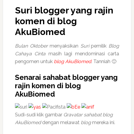
Suri blogger yang rajin
komen di blog
AkuBiomed
Bulan Oktober
menyaksikan
Suri
pemilik
Blog
Cahaya Cinta
masih lagi mendominasi carta
pengomen untuk
blog AkuBiomed
. Tanniah 🙂
Senarai sahabat blogger yang
rajin komen di blog
AkuBiomed
Sudi-sudi klik gambar
Gravatar
sahabat blog
AkuBiomed
dengan melawat
blog
mereka ini.