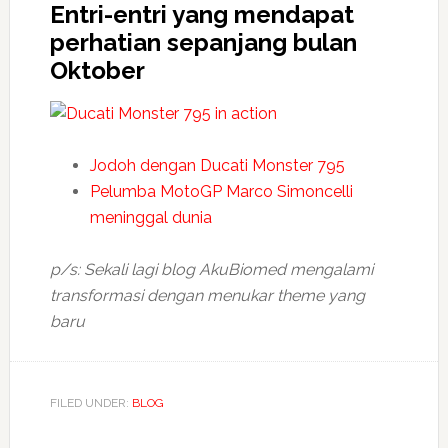
Entri-entri yang mendapat
perhatian sepanjang bulan
Oktober
Jodoh dengan Ducati Monster 795
Pelumba MotoGP Marco Simoncelli
meninggal dunia
p/s: Sekali lagi blog AkuBiomed mengalami
transformasi dengan menukar theme yang
baru
FILED UNDER:
BLOG