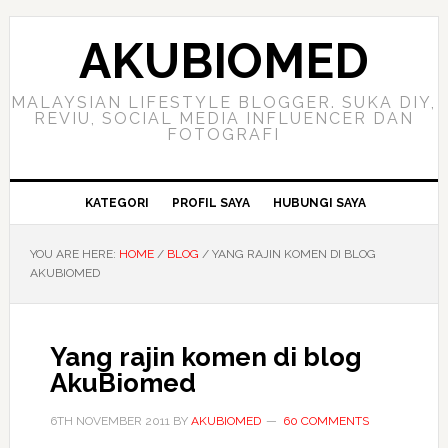
Skip
Skip
Skip
to
to
to
AKUBIOMED
primary
main
primary
navigation
content
sidebar
MALAYSIAN LIFESTYLE BLOGGER. SUKA DIY,
REVIU, SOCIAL MEDIA INFLUENCER DAN
FOTOGRAFI
KATEGORI
PROFIL SAYA
HUBUNGI SAYA
YOU ARE HERE:
HOME
/
BLOG
/
YANG RAJIN KOMEN DI BLOG
AKUBIOMED
Yang rajin komen di blog
AkuBiomed
6TH NOVEMBER 2011
BY
AKUBIOMED
60 COMMENTS