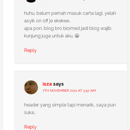
huhu, belum pernah masuk carta lagi, yelah
asyik on off je ekekee..
apa pon, blog bro biomed jadi blog wajib
kunjung juga untuk aku, 😀
Reply
isza
says
7TH NOVEMBER 2011 AT 3:52 AM
header yang simple tapi menarik.. saya pun
suka..
Reply