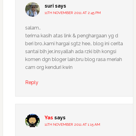
suri
says
11TH NOVEMBER 2011 AT 2:45 PM
salam..
terima kasih atas link & penghargaan yg d
beri bro..kami hargai sgt2 hee.. blog ini cerita
santai blh jer..insyallah ada rzki blh kongsi
komen dgn bloger lain,bru blog rasa meriah
cam org kenduri kwin
Reply
Yas
says
11TH NOVEMBER 2011 AT 1:15 AM