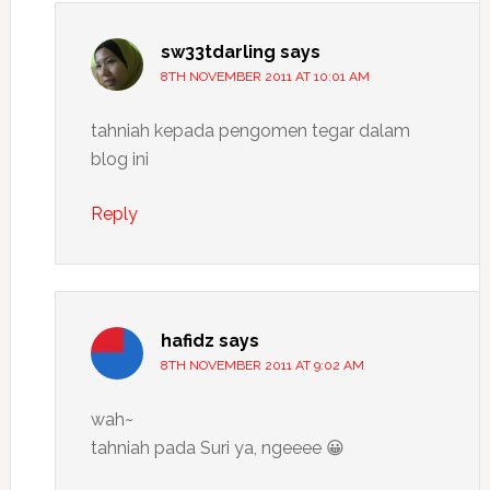
sw33tdarling
says
8TH NOVEMBER 2011 AT 10:01 AM
tahniah kepada pengomen tegar dalam
blog ini
Reply
hafidz
says
8TH NOVEMBER 2011 AT 9:02 AM
wah~
tahniah pada Suri ya, ngeeee 😀