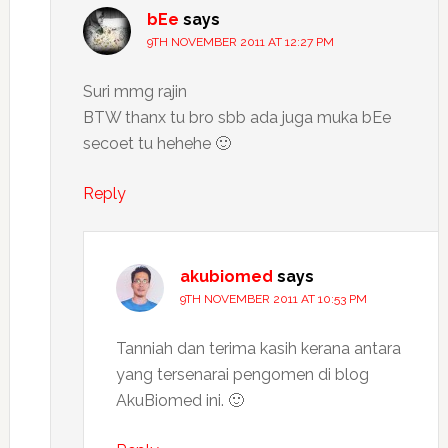
bEe
says
9TH NOVEMBER 2011 AT 12:27 PM
Suri mmg rajin
BTW thanx tu bro sbb ada juga muka bEe
secoet tu hehehe 🙂
Reply
akubiomed
says
9TH NOVEMBER 2011 AT 10:53 PM
Tanniah dan terima kasih kerana antara
yang tersenarai pengomen di blog
AkuBiomed ini. 🙂