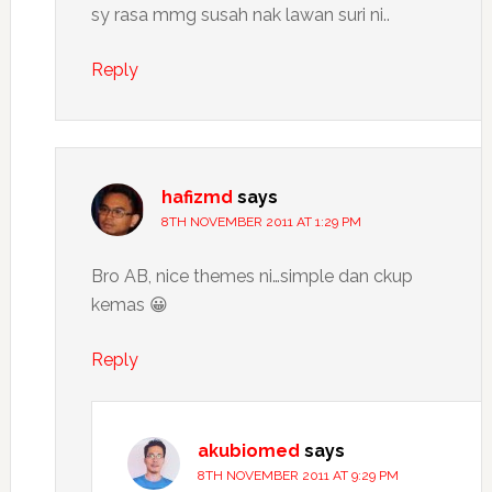
sy rasa mmg susah nak lawan suri ni..
Reply
hafizmd
says
8TH NOVEMBER 2011 AT 1:29 PM
Bro AB, nice themes ni…simple dan ckup
kemas 😀
Reply
akubiomed
says
8TH NOVEMBER 2011 AT 9:29 PM