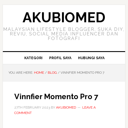
Skip
Skip
Skip
to
to
to
AKUBIOMED
primary
main
primary
navigation
content
sidebar
MALAYSIAN LIFESTYLE BLOGGER. SUKA DIY,
REVIU, SOCIAL MEDIA INFLUENCER DAN
FOTOGRAFI
KATEGORI
PROFIL SAYA
HUBUNGI SAYA
YOU ARE HERE:
HOME
/
BLOG
/
VINNFIER MOMENTO PRO 7
Vinnfier Momento Pro 7
27TH FEBRUARY 2023
BY
AKUBIOMED
LEAVE A
COMMENT