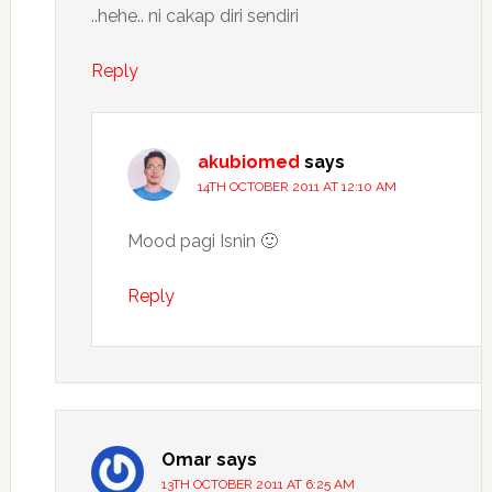
..hehe.. ni cakap diri sendiri
Reply
akubiomed
says
14TH OCTOBER 2011 AT 12:10 AM
Mood pagi Isnin 🙂
Reply
Omar
says
13TH OCTOBER 2011 AT 6:25 AM