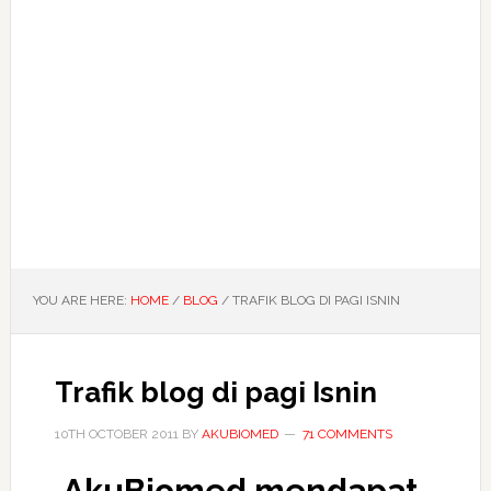
YOU ARE HERE:
HOME
/
BLOG
/
TRAFIK BLOG DI PAGI ISNIN
Trafik blog di pagi Isnin
10TH OCTOBER 2011
BY
AKUBIOMED
71 COMMENTS
AkuBiomed mendapat