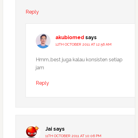
Reply
akubiomed
says
12TH OCTOBER 2011 AT 12:56 AM
Hmm..best juga kalau konsisten setiap
jam
Reply
Jai
says
11TH OCTOBER 2011 AT 10:06 PM