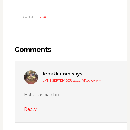
FILED UNDER:
BLOG
Reader
Interactions
Comments
lepakk.com
says
25TH SEPTEMBER 2012 AT 10:05 AM
Huhu tahniah bro..
Reply