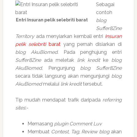
Sebagai
contoh
Entri Insuran pelik selebriti barat
blog
Suffer8Zine
Territory
ada menyiarkan kembali entri
Insuran
pelik selebriti
barat
yang pernah disiarkan di
blog AkuBiomed
. Pada penghujung entri
Suffer8Zine
ada meletak
link kredit
ke
blog
AkuBiomed
. Pengunjung
blog Suffer8Zine
secara tidak langsung akan mengunjungi
blog
AkuBiomed
melalui
link kredit
tersebut.
Tip mudah mendapat trafik daripada
referring
sites
:-
Memasang
plugin Comment Luv
Membuat
Contest
,
Tag
,
Review blog
akan