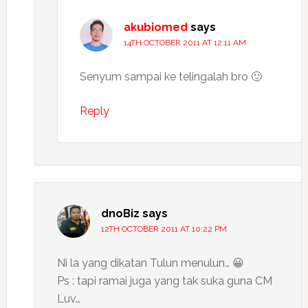
akubiomed
says
14TH OCTOBER 2011 AT 12:11 AM
Senyum sampai ke telingalah bro 🙂
Reply
dnoBiz
says
12TH OCTOBER 2011 AT 10:22 PM
Ni la yang dikatan Tulun menulun… 😀
Ps : tapi ramai juga yang tak suka guna CM
Luv…