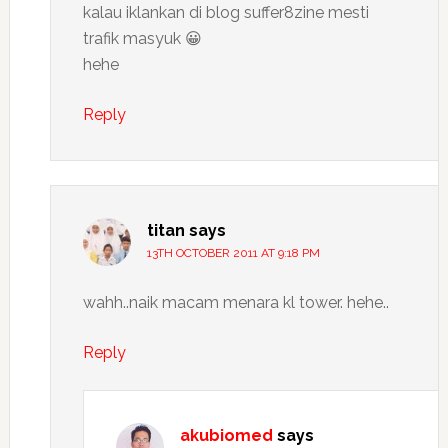
kalau iklankan di blog suffer8zine mesti
trafik masyuk 😀
hehe
Reply
titan
says
13TH OCTOBER 2011 AT 9:18 PM
wahh..naik macam menara kl tower. hehe..
Reply
akubiomed
says