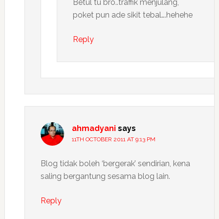
Betul tu bro..traffik menjulang,
poket pun ade sikit tebal….hehehe
Reply
ahmadyani
says
11TH OCTOBER 2011 AT 9:13 PM
Blog tidak boleh ‘bergerak’ sendirian, kena
saling bergantung sesama blog lain.
Reply