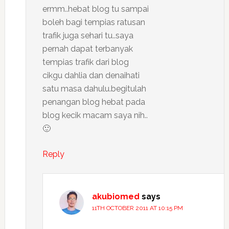
ermm..hebat blog tu sampai
boleh bagi tempias ratusan
trafik juga sehari tu..saya
pernah dapat terbanyak
tempias trafik dari blog
cikgu dahlia dan denaihati
satu masa dahulu.begitulah
penangan blog hebat pada
blog kecik macam saya nih..
🙂
Reply
akubiomed
says
11TH OCTOBER 2011 AT 10:15 PM