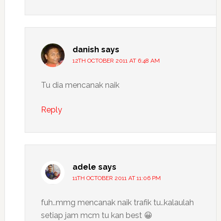
danish
says
12TH OCTOBER 2011 AT 6:48 AM
Tu dia mencanak naik
Reply
adele
says
11TH OCTOBER 2011 AT 11:06 PM
fuh..mmg mencanak naik trafik tu..kalaulah
setiap jam mcm tu kan best 😀