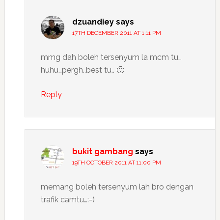
dzuandiey
says
17TH DECEMBER 2011 AT 1:11 PM
mmg dah boleh tersenyum la mcm tu…
huhu…pergh..best tu.. 🙂
Reply
bukit gambang
says
19TH OCTOBER 2011 AT 11:00 PM
memang boleh tersenyum lah bro dengan
trafik camtu…:-)