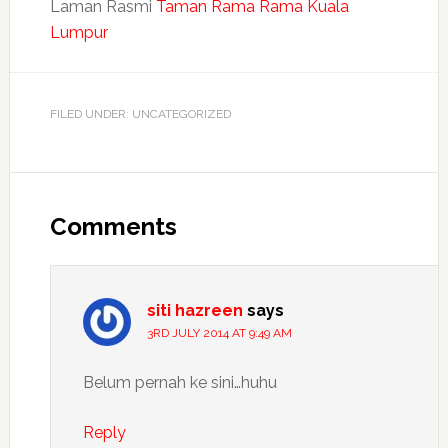
Laman Rasmi
Taman Rama Rama Kuala
Lumpur
FILED UNDER: UNCATEGORIZED
Reader
Interactions
Comments
siti hazreen
says
3RD JULY 2014 AT 9:49 AM
Belum pernah ke sini…huhu
Reply