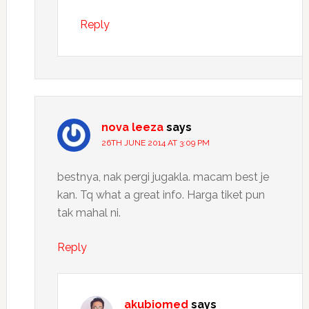
Reply
nova leeza
says
26TH JUNE 2014 AT 3:09 PM
bestnya, nak pergi jugakla. macam best je
kan. Tq what a great info. Harga tiket pun
tak mahal ni.
Reply
akubiomed
says