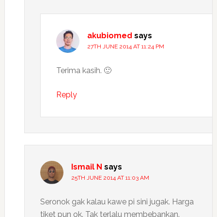
akubiomed
says
27TH JUNE 2014 AT 11:24 PM
Terima kasih. 🙂
Reply
Ismail N
says
25TH JUNE 2014 AT 11:03 AM
Seronok gak kalau kawe pi sini jugak. Harga
tiket pun ok. Tak terlalu membebankan.