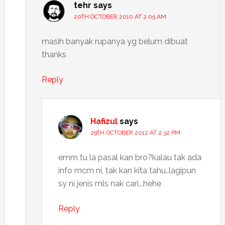
tehr
says
20TH OCTOBER 2010 AT 2:05 AM
masih banyak rupanya yg belum dibuat
thanks
Reply
Hafizul
says
29TH OCTOBER 2012 AT 2:32 PM
emm tu la pasal kan bro?kalau tak ada
info mcm ni, tak kan kita tahu..lagipun
sy ni jenis mls nak cari,..hehe
Reply