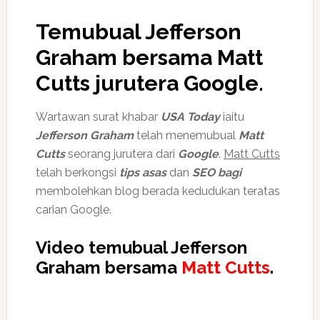
Temubual Jefferson
Graham bersama
Matt
Cutts
jurutera Google.
Wartawan surat khabar
USA Today
iaitu
Jefferson Graham
telah menemubual
Matt
Cutts
seorang jurutera dari
Google
.
Matt Cutts
telah berkongsi
tips asas
dan
SEO bagi
membolehkan blog berada kedudukan teratas
carian Google.
Video temubual Jefferson
Graham bersama
Matt Cutts
.