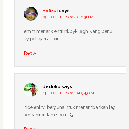
Hafizul
says
29TH OCTOBER 2012 AT 2:31 PM
emm menarik entri ni..byk laghi yang perlu
sy pekajari.adoiii..
Reply
dedoku
says
24TH OCTOBER 2010 AT 9:49 AM
nice entry! berguna ntuk menambahkan lagi
kemahiran lam seo ni 🙂