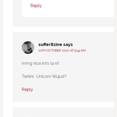
Reply
suffer8zine
says
20TH OCTOBER 2010 AT 9:44 AM
mmg nice info la ni!
Terkini : Unicorn Wujud?
Reply