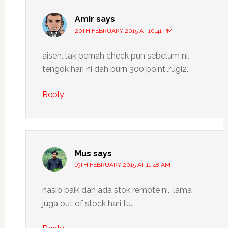
Amir
says
20TH FEBRUARY 2015 AT 10:41 PM
aiseh..tak pernah check pun sebelum ni.
tengok hari ni dah burn 300 point..rugi2..
Reply
Mus
says
19TH FEBRUARY 2015 AT 11:48 AM
nasib baik dah ada stok remote ni.. lama
juga out of stock hari tu..