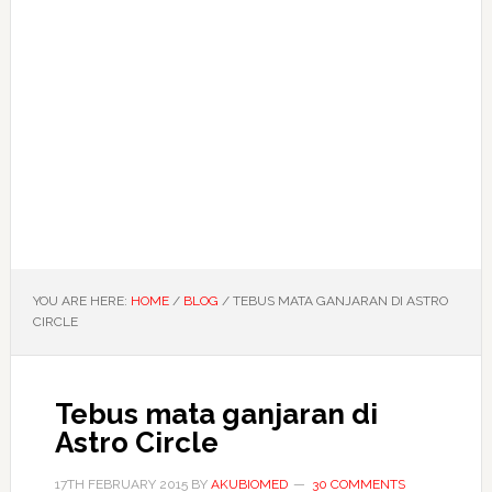
YOU ARE HERE:
HOME
/
BLOG
/
TEBUS MATA GANJARAN DI ASTRO
CIRCLE
Tebus mata ganjaran di
Astro Circle
17TH FEBRUARY 2015
BY
AKUBIOMED
30 COMMENTS