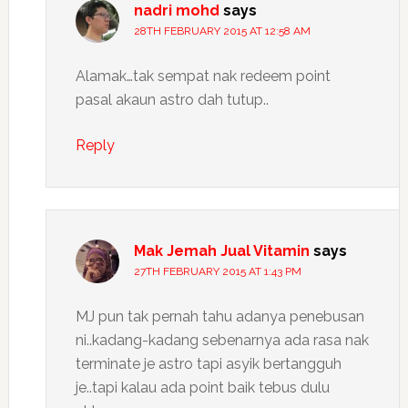
nadri mohd
says
28TH FEBRUARY 2015 AT 12:58 AM
Alamak…tak sempat nak redeem point
pasal akaun astro dah tutup..
Reply
Mak Jemah Jual Vitamin
says
27TH FEBRUARY 2015 AT 1:43 PM
MJ pun tak pernah tahu adanya penebusan
ni..kadang-kadang sebenarnya ada rasa nak
terminate je astro tapi asyik bertangguh
je..tapi kalau ada point baik tebus dulu