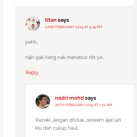
titan
says
22ND FEBRUARY 2015 AT 5:39 PM
pehh..
rajin gak hang nak menebus nih ye..
Reply
nadri mohd
says
28TH FEBRUARY 2015 AT 1:01 AM
Rezeki Jangan ditolak…redeem ajer lah
klu dah cukup haul..