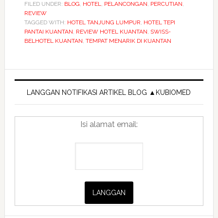
Ke?
FILED UNDER:
BLOG
,
HOTEL
,
PELANCONGAN
,
PERCUTIAN
,
REVIEW
Review
TAGGED WITH:
HOTEL TANJUNG LUMPUR
,
HOTEL TEPI
Jujur
PANTAI KUANTAN
,
REVIEW HOTEL KUANTAN
,
SWISS-
Menginap
BELHOTEL KUANTAN
,
TEMPAT MENARIK DI KUANTAN
&
Meeting
Primary
di
Swiss-
Sidebar
LANGGAN NOTIFIKASI ARTIKEL BLOG ▲KUBIOMED
Belhotel
Kuantan
Isi alamat email:
(Ada
View
Laut
Memukau!)