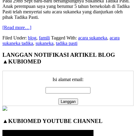
Pada 29hb Sept baru-baru berlangsungnya Sukaneka Tadika Pasti.
Anak perempuan saya yang berumur 5 tahun bersekolah di Tadika
Pasti telah menyertai satu acara sukaneka yang dianjurkan oleh
pihak Tadika Pasti.
about
[Read more…]
Aksi
Filed Under:
blog
,
famili
Tagged With:
acara sukaneka
,
acara
anak-
sukaneka tadika
,
sukaneka
,
tadika pasti
anak
comel
Primary
LANGGAN NOTIFIKASI ARTIKEL BLOG
menyertai
Sukaneka
▲KUBIOMED
Sidebar
Tadika
Pasti
Isi alamat email:
▲KUBIOMED YOUTUBE CHANNEL