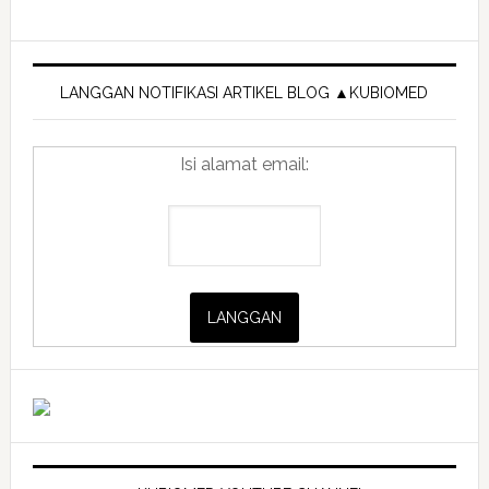
Selimut
untuk
Primary
si
Sidebar
LANGGAN NOTIFIKASI ARTIKEL BLOG ▲KUBIOMED
manja
Isi alamat email: