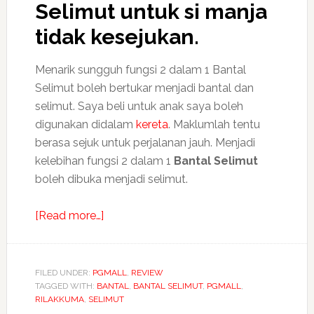
Selimut untuk si manja
tidak kesejukan.
Menarik sungguh fungsi 2 dalam 1 Bantal
Selimut boleh bertukar menjadi bantal dan
selimut. Saya beli untuk anak saya boleh
digunakan didalam
kereta
. Maklumlah tentu
berasa sejuk untuk perjalanan jauh. Menjadi
kelebihan fungsi 2 dalam 1
Bantal Selimut
boleh dibuka menjadi selimut.
about
[Read more…]
Fungsi
2
dalam
FILED UNDER:
PGMALL
,
REVIEW
TAGGED WITH:
BANTAL
1
,
BANTAL SELIMUT
,
PGMALL
,
RILAKKUMA
,
SELIMUT
Bantal