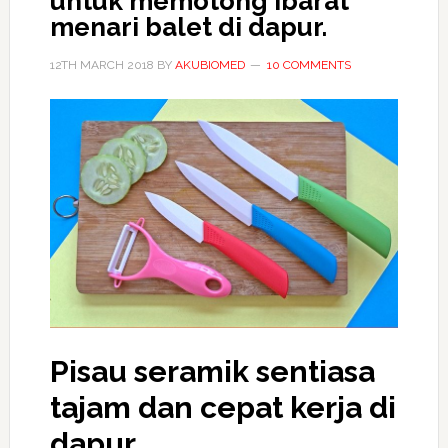
untuk memotong ibarat
menari balet di dapur.
12TH MARCH 2018
BY
AKUBIOMED
10 COMMENTS
Pisau seramik sentiasa
tajam dan cepat kerja di
dapur.