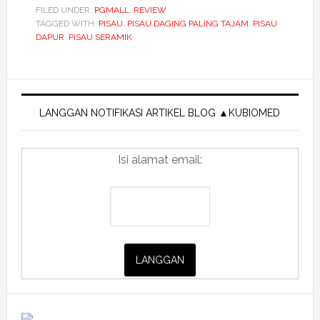
seramik
FILED UNDER:
PGMALL
,
REVIEW
TAGGED WITH:
PISAU
untuk
,
PISAU DAGING PALING TAJAM
,
PISAU
DAPUR
,
PISAU SERAMIK
memotong
ibarat
menari
Primary
balet
Sidebar
LANGGAN NOTIFIKASI ARTIKEL BLOG ▲KUBIOMED
di
dapur.
Isi alamat email: