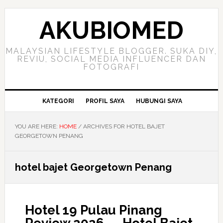
Skip
Skip
Skip
to
to
to
AKUBIOMED
primary
main
primary
navigation
content
sidebar
MALAYSIAN LIFESTYLE BLOGGER. SUKA DIY,
REVIU, SOCIAL MEDIA INFLUENCER DAN
FOTOGRAFI
KATEGORI
PROFIL SAYA
HUBUNGI SAYA
YOU ARE HERE:
HOME
/
ARCHIVES FOR HOTEL BAJET
GEORGETOWN PENANG
hotel bajet Georgetown Penang
Hotel 19 Pulau Pinang