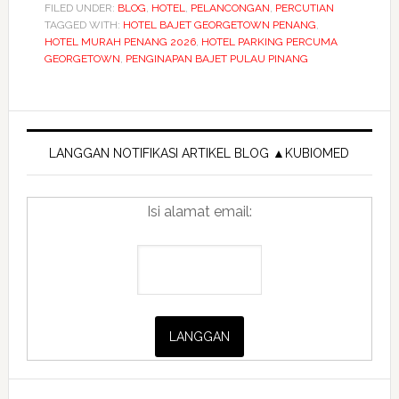
19
FILED UNDER:
BLOG
,
HOTEL
,
PELANCONGAN
,
PERCUTIAN
TAGGED WITH:
HOTEL BAJET GEORGETOWN PENANG
Pulau
,
HOTEL MURAH PENANG 2026
,
HOTEL PARKING PERCUMA
Pinang
GEORGETOWN
,
PENGINAPAN BAJET PULAU PINANG
Review
2026
Primary
—
Hotel
Sidebar
LANGGAN NOTIFIKASI ARTIKEL BLOG ▲KUBIOMED
Bajet
Georgetown
Isi alamat email:
Terbaik
dengan
Parking
Percuma,
Lift
&
WiFi!