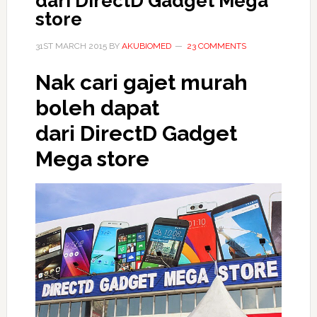
dari DirectD Gadget Mega
store
31ST MARCH 2015
BY
AKUBIOMED
23 COMMENTS
Nak cari gajet murah
boleh dapat
dari DirectD Gadget
Mega store