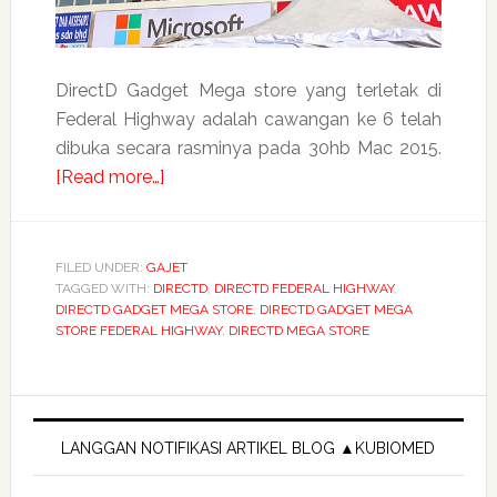
DirectD Gadget Mega store yang terletak di
Federal Highway adalah cawangan ke 6 telah
dibuka secara rasminya pada 30hb Mac 2015.
about
[Read more…]
Dapat
gajet
harga
FILED UNDER:
GAJET
TAGGED WITH:
DIRECTD
murah
,
DIRECTD FEDERAL HIGHWAY
,
DIRECTD GADGET MEGA STORE
,
DIRECTD GADGET MEGA
dari
STORE FEDERAL HIGHWAY
,
DIRECTD MEGA STORE
DirectD
Gadget
Primary
Mega
store
Sidebar
LANGGAN NOTIFIKASI ARTIKEL BLOG ▲KUBIOMED