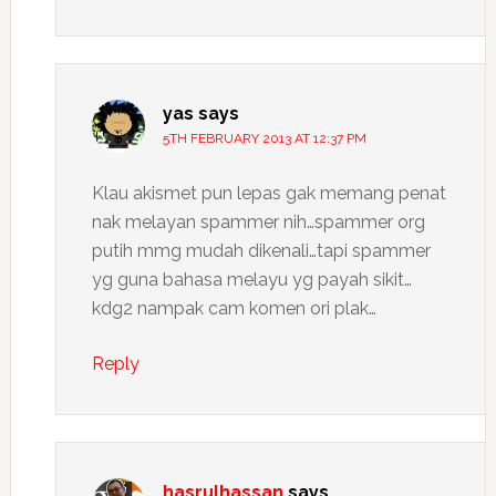
yas
says
5TH FEBRUARY 2013 AT 12:37 PM
Klau akismet pun lepas gak memang penat
nak melayan spammer nih…spammer org
putih mmg mudah dikenali…tapi spammer
yg guna bahasa melayu yg payah sikit…
kdg2 nampak cam komen ori plak…
Reply
hasrulhassan
says