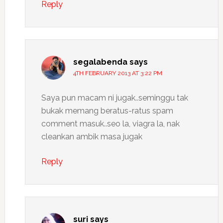
Reply
segalabenda
says
4TH FEBRUARY 2013 AT 3:22 PM
Saya pun macam ni jugak..seminggu tak
bukak memang beratus-ratus spam
comment masuk..seo la, viagra la, nak
cleankan ambik masa jugak
Reply
suri
says