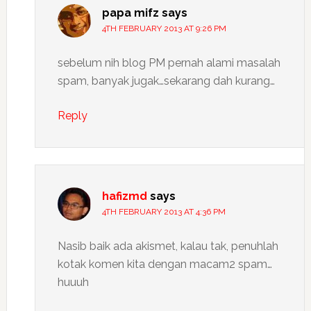
papa mifz
says
4TH FEBRUARY 2013 AT 9:26 PM
sebelum nih blog PM pernah alami masalah
spam, banyak jugak…sekarang dah kurang…
Reply
hafizmd
says
4TH FEBRUARY 2013 AT 4:36 PM
Nasib baik ada akismet, kalau tak, penuhlah
kotak komen kita dengan macam2 spam…
huuuh