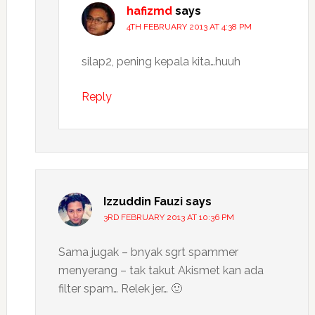
hafizmd
says
4TH FEBRUARY 2013 AT 4:38 PM
silap2, pening kepala kita…huuh
Reply
Izzuddin Fauzi
says
3RD FEBRUARY 2013 AT 10:36 PM
Sama jugak – bnyak sgrt spammer
menyerang – tak takut Akismet kan ada
filter spam… Relek jer… 🙂