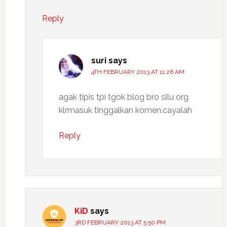
Reply
suri
says
4TH FEBRUARY 2013 AT 11:26 AM
agak tipis tpi tgok blog bro sllu org
klrmasuk tinggalkan komen.cayalah
Reply
KiD
says
3RD FEBRUARY 2013 AT 5:50 PM