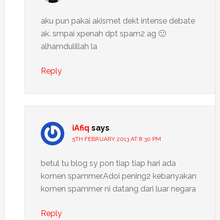
aku pun pakai akismet dekt intense debate
ak. smpai xpenah dpt spam2 ag 🙂
alhamdulillah la
Reply
iAfiq
says
5TH FEBRUARY 2013 AT 8:30 PM
betul tu blog sy pon tiap tiap hari ada
komen spammer.Adoi pening2 kebanyakan
komen spammer ni datang dari luar negara
Reply