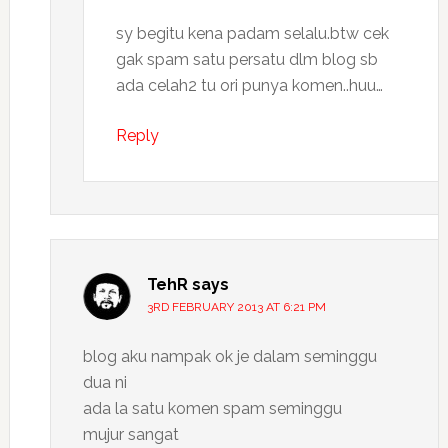
sy begitu kena padam selalu.btw cek
gak spam satu persatu dlm blog sb
ada celah2 tu ori punya komen..huu…
Reply
TehR
says
3RD FEBRUARY 2013 AT 6:21 PM
blog aku nampak ok je dalam seminggu
dua ni
ada la satu komen spam seminggu
mujur sangat