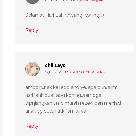
26TH SEPTEMBER 2012 AT 8:25 AM
Selamat Hari Lahir Abang Koning…:)
Reply
chii
says
25TH SEPTEMBER 2012 AT 10:38 PM
amboih..nak ke legoland ye..apa pun..slmt
hari lahir buat abg koning..semoga
dipnjangkan umo,murah rezeki dan menjadi
anak yg soleh utk family ya
Reply