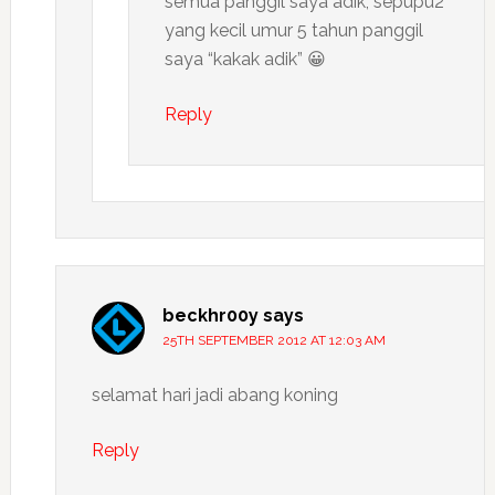
semua panggil saya adik, sepupu2
yang kecil umur 5 tahun panggil
saya “kakak adik” 😀
Reply
beckhr00y
says
25TH SEPTEMBER 2012 AT 12:03 AM
selamat hari jadi abang koning
Reply