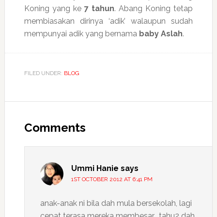
Koning yang ke
7 tahun
. Abang Koning tetap
membiasakan dirinya ‘adik’ walaupun sudah
mempunyai adik yang bernama
baby Aslah
.
FILED UNDER:
BLOG
Reader
Interactions
Comments
Ummi Hanie
says
1ST OCTOBER 2012 AT 6:41 PM
anak-anak ni bila dah mula bersekolah, lagi
cepat terasa mereka membesar… tahu2 dah