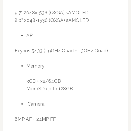
9.7” 2048×1536 (QXGA) sAMOLED
8.0” 2048×1536 (QXGA) sAMOLED
AP
Exynos 5433 (1.9GHz Quad + 1.3GHz Quad)
Memory
3GB + 32/64GB
MicroSD up to 128GB
Camera
8MP AF + 2.1MP FF