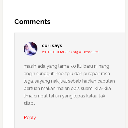
Reader
Interactions
Comments
suri
says
28TH DECEMBER 2015 AT 12:00 PM
masih ada yang lama 7.0 itu baru ni hang
angin sungguh hee..tpiu dah pi repair rasa
lega,,sayang nak jual sebab hadiah cabutan
bertuah makan malan opis suami kira-kira
lima empat tahun yang lepas kalau tak
silap…
Reply