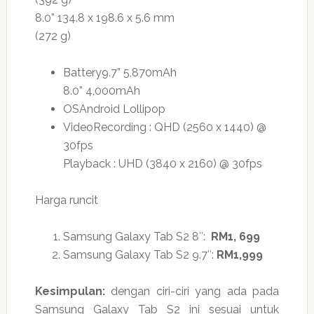
8.0” 134.8 x 198.6 x 5.6 mm
(272 g)
Battery9.7” 5,870mAh
8.0” 4,000mAh
OSAndroid Lollipop
VideoRecording : QHD (2560 x 1440) @
30fps
Playback : UHD (3840 x 2160) @ 30fps
Harga runcit
Samsung Galaxy Tab S2 8″:
RM1, 699
Samsung Galaxy Tab S2 9.7″:
RM1,999
Kesimpulan:
dengan ciri-ciri yang ada pada
Samsung Galaxy Tab S2 ini sesuai untuk