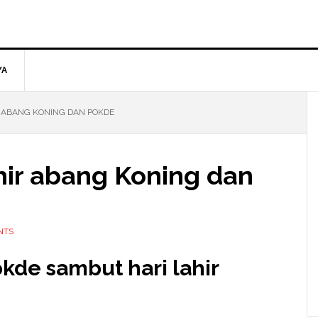
YA
 ABANG KONING DAN POKDE
hir abang Koning dan
NTS
kde sambut hari lahir