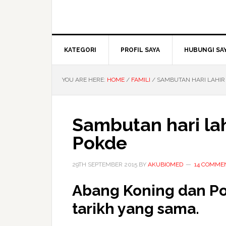
KATEGORI
PROFIL SAYA
HUBUNGI SA
YOU ARE HERE:
HOME
/
FAMILI
/
SAMBUTAN HARI LAHIR
Sambutan hari la
Pokde
29TH SEPTEMBER 2015
BY
AKUBIOMED
14 COMME
Abang Koning dan Po
tarikh yang sama.