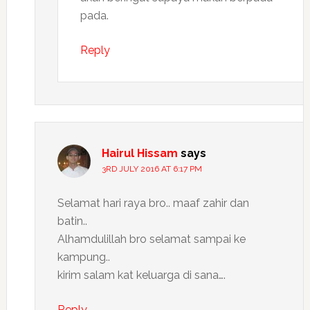
pada.
Reply
Hairul Hissam
says
3RD JULY 2016 AT 6:17 PM
Selamat hari raya bro.. maaf zahir dan
batin..
Alhamdulillah bro selamat sampai ke
kampung..
kirim salam kat keluarga di sana….
Reply