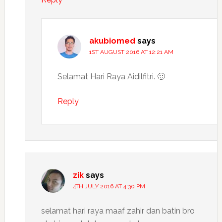
akubiomed
says
1ST AUGUST 2016 AT 12:21 AM
Selamat Hari Raya Aidilfitri. 🙂
Reply
zik
says
4TH JULY 2016 AT 4:30 PM
selamat hari raya maaf zahir dan batin bro