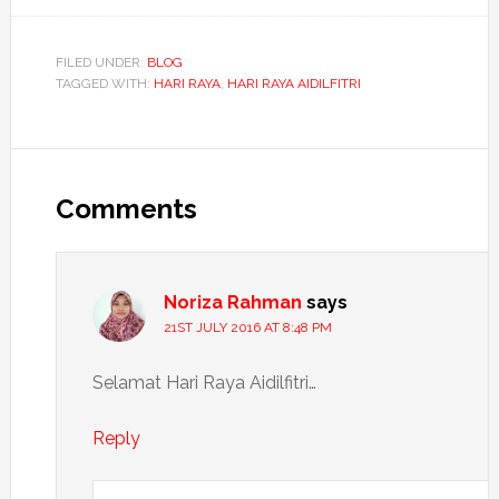
FILED UNDER:
BLOG
TAGGED WITH:
HARI RAYA
,
HARI RAYA AIDILFITRI
Reader
Interactions
Comments
Noriza Rahman
says
21ST JULY 2016 AT 8:48 PM
Selamat Hari Raya Aidilfitri…
Reply