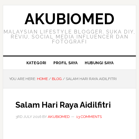
Skip
Skip
Skip
to
to
to
AKUBIOMED
primary
main
primary
navigation
content
sidebar
MALAYSIAN LIFESTYLE BLOGGER. SUKA DIY,
REVIU, SOCIAL MEDIA INFLUENCER DAN
FOTOGRAFI
KATEGORI
PROFIL SAYA
HUBUNGI SAYA
YOU ARE HERE:
HOME
/
BLOG
/
SALAM HARI RAYA AIDILFITRI
Salam Hari Raya Aidilfitri
3RD JULY 2016
BY
AKUBIOMED
13 COMMENTS