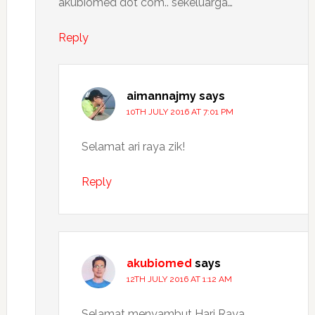
akubiomed dot com.. sekeluarga…
Reply
aimannajmy
says
10TH JULY 2016 AT 7:01 PM
Selamat ari raya zik!
Reply
akubiomed
says
12TH JULY 2016 AT 1:12 AM
Selamat menyambut Hari Raya