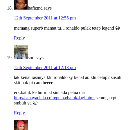
hafizmd
says
12th September 2011 at 12:55 pm
memang superb mamat tu…ronaldo pulak tetap legend 😀
Reply
suri
says
12th September 2011 at 12:13 pm
tak kenal rasanya klu ronaldo sy kenal ar..klu celup2 susuh
skit nak pi cam heeee
erk.batuk ke hurm kt sini ada petua dia
http://cahayacinta.com/petua/batuk-lagi.html
semoga cpt
smbuh ya 🙂
Reply