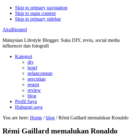
Skip to primary navigation
Skip to main content
Skip to primary sidebar
AkuBiomed
Malaysian Lifestyle Blogger. Suka DIY, reviu, social media
influencer dan fotografi
Kategori
diy
hotel
pelancongan
percutian
resepi
review
blog
Profil Saya
Hubungi saya
You are here:
Home
/
blog
/
Rémi Gaillard memalukan Ronaldo
Rémi Gaillard memalukan Ronaldo