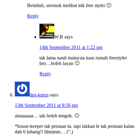
Betultuh, seronok melihat trik free styler 🙂
Reply
W.R
says
14th September 2011 at 1:22 pm
tak lama nanti malaysia tuan rumah freestyler
bro…boleh layan 🙂
Reply
tips-kurus
says
13th September 2011 at 8:56 pm
alaaaaaaa… tak boleh tengok. 🙁
*house-keeper tak perasan tu. tapi takkan le tak perasan kalau
dah 6 lubang!! hhmmm… (“,)