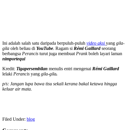
Ini adalah salah satu daripada berpuluh-puluh
video aksi
yang
gila-
gila
oleh beliau di
YouTube
. Ragam si
Rémi Gaillard
seorang
berbangsa
Perancis
turut juga membuat
Prank
boleh layari laman
nimportequi
Kredit:
Tigapersembilan
menulis entri mengenai
Rémi Gaillard
lelaki
Perancis
yang
gila-gila
.
p/s: Jangan lupa bawa tisu sekali kerana bakal ketawa hingga
keluar air mata.
Filed Under:
blog