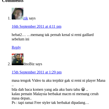
Reader
Comments
Interactions
zik
says
16th September 2011 at 4:11 pm
hebat2… …memang tak pernah kenal si remi gaillard
sebelum ini
Reply
dnoBiz
says
15th September 2011 at 1:29 pm
masa tengok Video tu aku terpikir gak si remi ni player Mana
..
bila dah baca komen yang ada aku baru tahu 😀 ..
kalau pemain Malaysia berbakat macm ni memang cerah
masa depan..
Ps : tapi ramai Free styler tak berbakat dipadang…