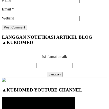
Name
*
Email
*
Website
Primary
LANGGAN NOTIFIKASI ARTIKEL BLOG
▲KUBIOMED
Sidebar
Isi alamat email:
▲KUBIOMED YOUTUBE CHANNEL