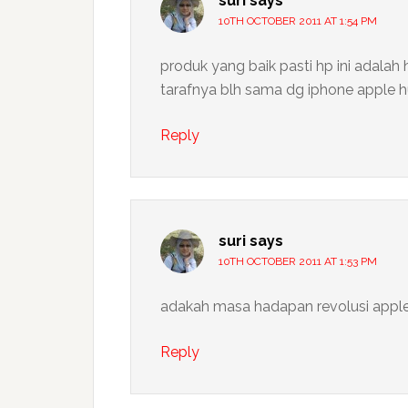
suri
says
10TH OCTOBER 2011 AT 1:54 PM
produk yang baik pasti hp ini adalah 
tarafnya blh sama dg iphone apple h
Reply
suri
says
10TH OCTOBER 2011 AT 1:53 PM
adakah masa hadapan revolusi apple
Reply