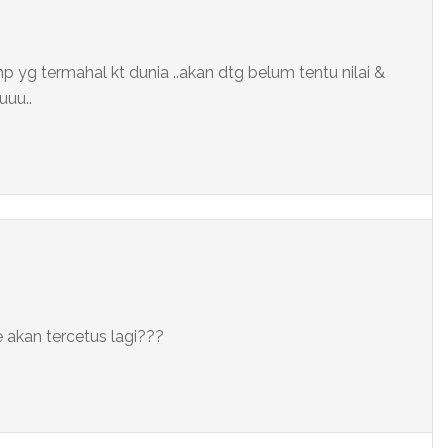
hp yg termahal kt dunia ..akan dtg belum tentu nilai &
uuu..
 akan tercetus lagi???