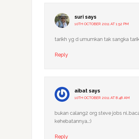
suri
says
10TH OCTOBER 2011 AT 1:52 PM
tarikh yg d umumkan tak sangka tarik
Reply
aibat
says
10TH OCTOBER 2011 AT 8:48 AM
bukan calang2 org steve jobs ni..bac
kehebatannya..:)
Reply