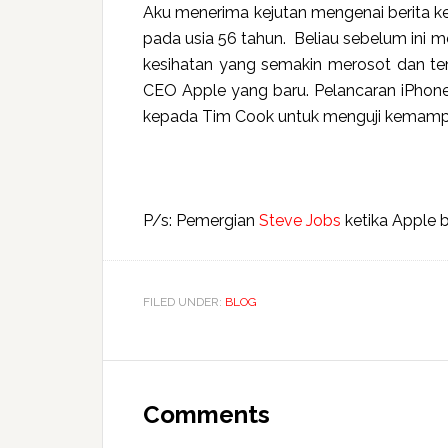
Aku menerima kejutan mengenai berita 
pada usia 56 tahun. Beliau sebelum ini
me
kesihatan yang semakin merosot dan tem
CEO Apple yang baru.
Pelancaran iPhon
kepada Tim Cook untuk menguji kemampu
P/s: Pemergian
Steve Jobs
ketika Apple 
FILED UNDER:
BLOG
Reader
Interactions
Comments