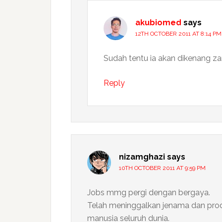
akubiomed
says
12TH OCTOBER 2011 AT 8:14 PM
Sudah tentu ia akan dikenang z
Reply
nizamghazi
says
10TH OCTOBER 2011 AT 9:59 PM
Jobs mmg pergi dengan bergaya.
Telah meninggalkan jenama dan prod
manusia seluruh dunia.