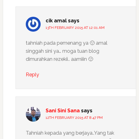
cik amal
says
13TH FEBRUARY 2015 AT 12:01 AM
tahniah pada pemenang ya 🙂 amal
singgah sini ya… moga tuan blog
dimurahkan rezekii.. aamiiin 🙂
Reply
Sani Sini Sana
says
12TH FEBRUARY 2015 AT 8:47 PM
Tahniah kepada yang berjaya..Yang tak