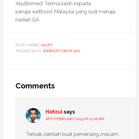
AkuBiomed: Terima kasih kepada
penaja weBoost Malaysia yang sudi menaja
hadiah GA.
FILED UNDER:
GAJET
TAGGED WITH:
WEBOOST DRIVE 3GS
Reader
Interactions
Comments
Hafizul
says
18TH FEBRUARY 2015 AT 11:16 AM
Terbaik..tahniah buat pemenang..macam