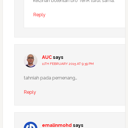
keizinan bolehlah bro TehR turut sama.
Reply
AUC
says
11TH FEBRUARY 2015 AT 9:39 PM
tahniah pada pemenang…
Reply
emalinmohd
says