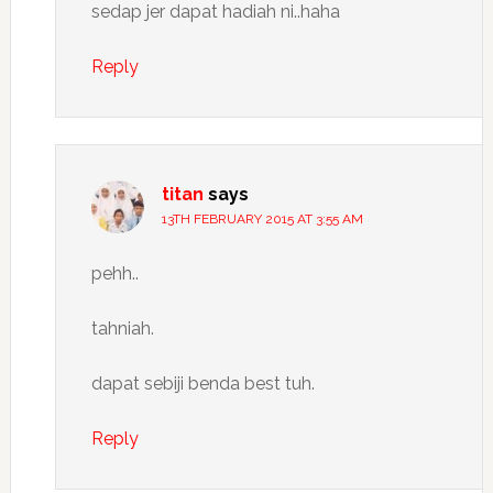
sedap jer dapat hadiah ni..haha
Reply
titan
says
13TH FEBRUARY 2015 AT 3:55 AM
pehh..
tahniah.
dapat sebiji benda best tuh.
Reply