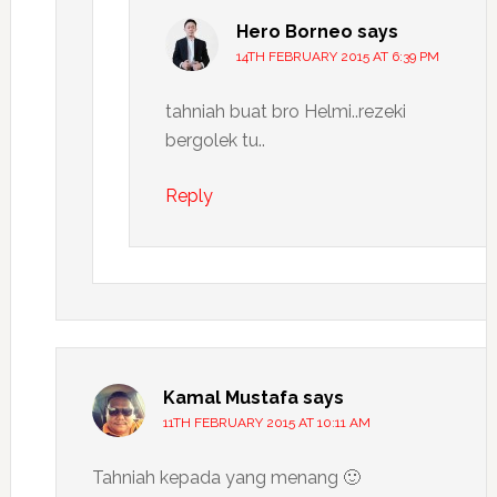
Hero Borneo
says
14TH FEBRUARY 2015 AT 6:39 PM
tahniah buat bro Helmi..rezeki
bergolek tu..
Reply
Kamal Mustafa
says
11TH FEBRUARY 2015 AT 10:11 AM
Tahniah kepada yang menang 🙂