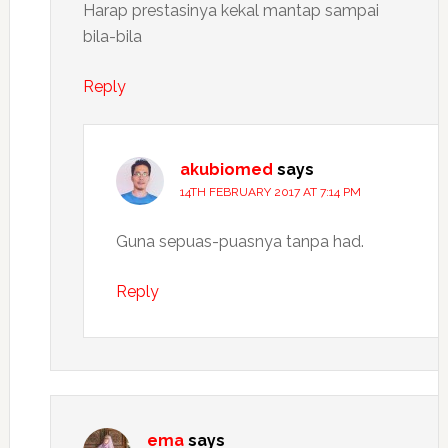
Harap prestasinya kekal mantap sampai
bila-bila
Reply
akubiomed
says
14TH FEBRUARY 2017 AT 7:14 PM
Guna sepuas-puasnya tanpa had.
Reply
ema
says