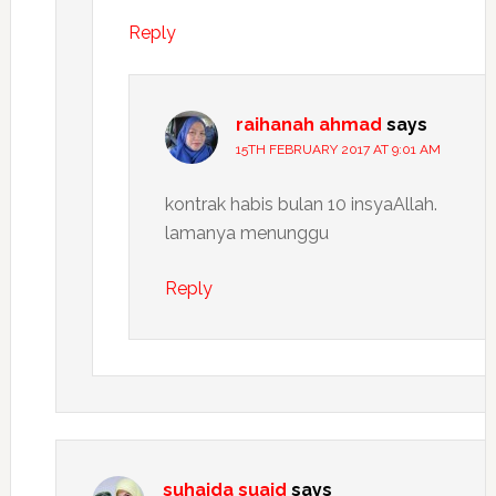
Reply
raihanah ahmad
says
15TH FEBRUARY 2017 AT 9:01 AM
kontrak habis bulan 10 insyaAllah.
lamanya menunggu
Reply
suhaida suaid
says