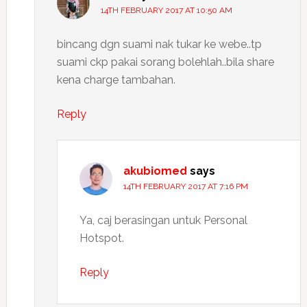
14TH FEBRUARY 2017 AT 10:50 AM
bincang dgn suami nak tukar ke webe..tp
suami ckp pakai sorang bolehlah..bila share
kena charge tambahan.
Reply
akubiomed
says
14TH FEBRUARY 2017 AT 7:16 PM
Ya, caj berasingan untuk Personal
Hotspot.
Reply