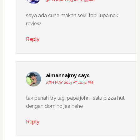
30TH MAY 2013 AT 12:33 AM
saya ada cuna makan sekli tapi lupa nak
review
Reply
aimannajmy
says
19TH MAY 2013 AT 10:31 PM
tak penah try lagi papa john.. salu pizza hut
dengan domino jaa hehe
Reply