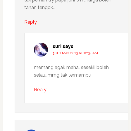
tahan tengok..
Reply
suri
says
30TH MAY 2013 AT 12:34 AM
memang agak mahal sesekli boleh
selalu mmg tak termampu
Reply