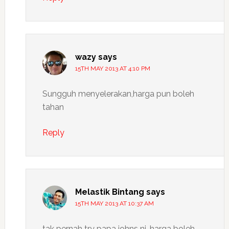
wazy
says
15TH MAY 2013 AT 4:10 PM
Sungguh menyelerakan,harga pun boleh
tahan
Reply
Melastik Bintang
says
15TH MAY 2013 AT 10:37 AM
tak pernah try papa johns ni…harga boleh