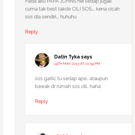
Pada aku PAPA JOHNS nei sedap jugak
cuma tak best takde CILI SOS…. kena cicah
sos dia sendiri…. huhuhu
Reply
Datin Tyka
says
14TH MAY 2013 AT 10:54 PM
sos garlic tu sedap ape.. ataupun
bawak dr rumah sos cili.. haha
Reply