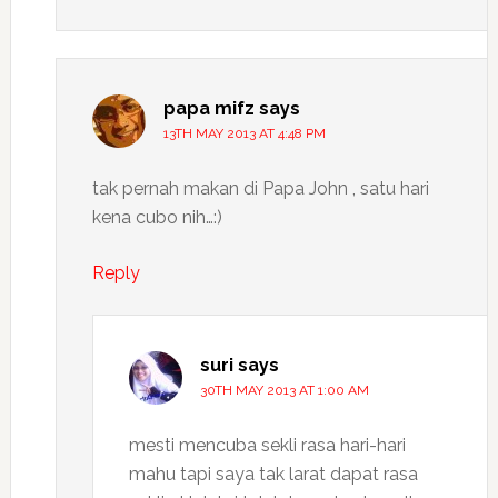
papa mifz
says
13TH MAY 2013 AT 4:48 PM
tak pernah makan di Papa John , satu hari
kena cubo nih…:)
Reply
suri
says
30TH MAY 2013 AT 1:00 AM
mesti mencuba sekli rasa hari-hari
mahu tapi saya tak larat dapat rasa