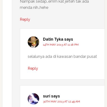
Nampak sedap..emm kat jerteh tak ada
menda nih..hehe
Reply
Datin Tyka
says
14TH MAY 2013 AT 11:18 PM
selalunya ada di kawasan bandar pusat
Reply
suri
says
30TH MAY 2013 AT 12:49 AM