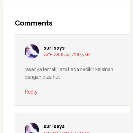
Reader
Interactions
Comments
suri
says
20TH JUNE 2013 AT 8:55 AM
rasanya lemak, lazat ada sedikit kelainan
dengan piza hut
Reply
suri
says