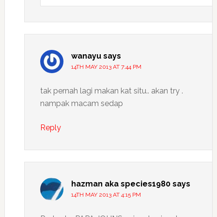
wanayu
says
14TH MAY 2013 AT 7:44 PM
tak pernah lagi makan kat situ.. akan try .
nampak macam sedap
Reply
hazman aka species1980
says
14TH MAY 2013 AT 4:15 PM