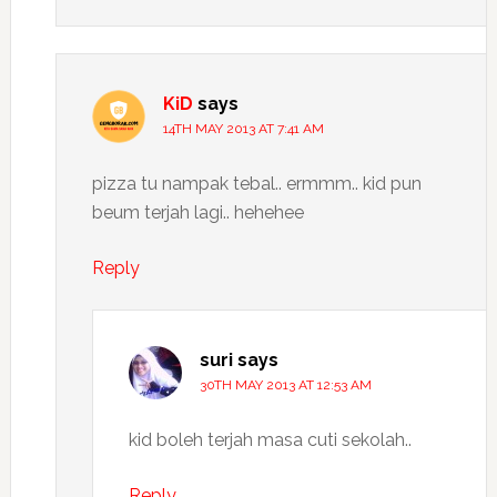
KiD
says
14TH MAY 2013 AT 7:41 AM
pizza tu nampak tebal.. ermmm.. kid pun
beum terjah lagi.. hehehee
Reply
suri
says
30TH MAY 2013 AT 12:53 AM
kid boleh terjah masa cuti sekolah..
Reply