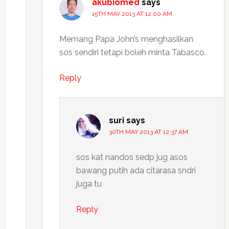
akubiomed
says
15TH MAY 2013 AT 12:00 AM
Memang Papa John’s menghasilkan
sos sendiri tetapi boleh minta Tabasco.
Reply
suri
says
30TH MAY 2013 AT 12:37 AM
sos kat nandos sedp jug asos
bawang putih ada citarasa sndri
juga tu
Reply