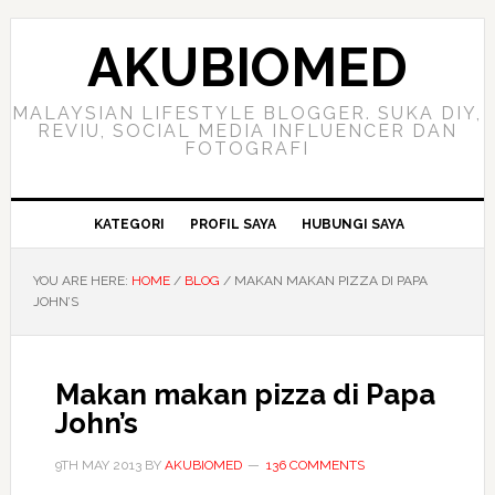
Skip
Skip
Skip
to
to
to
AKUBIOMED
primary
main
primary
navigation
content
sidebar
MALAYSIAN LIFESTYLE BLOGGER. SUKA DIY,
REVIU, SOCIAL MEDIA INFLUENCER DAN
FOTOGRAFI
KATEGORI
PROFIL SAYA
HUBUNGI SAYA
YOU ARE HERE:
HOME
/
BLOG
/
MAKAN MAKAN PIZZA DI PAPA
JOHN’S
Makan makan pizza di Papa
John’s
9TH MAY 2013
BY
AKUBIOMED
136 COMMENTS