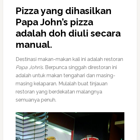
Pizza yang dihasilkan
Papa John’s
pizza
adalah doh diuli secara
manual.
Destinasi makan-makan kali ini adalah restoran
Papa John’s
. Berpunca singgah direstoran ini
adalah untuk makan tengahari dan masing-
masing kelaparan. Mulalah buat tinjauan
restoran yang berdekatan malangnya
semuanya penuh.