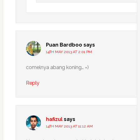
Puan Bardboo
says
14TH MAY 2013 AT 2:01 PM
comelnya abang koning… =)
Reply
hafizul
says
14TH MAY 2013 AT 11:12 AM