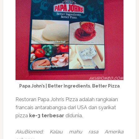
Papa John’s | Better Ingredients. Better Pizza
Restoran Papa John’s Pizza adalah rangkaian
francais antarabangsa dari USA dan syarikat
pizza
ke-3 terbesar
didunia.
AkuBiomed: Kalau mahu rasa Amerika