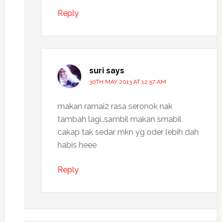
Reply
suri
says
30TH MAY 2013 AT 12:57 AM
makan ramai2 rasa seronok nak
tambah lagi..sambil makan smabil
cakap tak sedar mkn yg oder lebih dah
habis heee
Reply