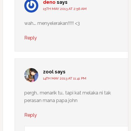
deno
says
15TH MAY 2013 AT 2:56 AM
wah…. menyelerakan!!!!! <3
Reply
zool
says
14TH MAY 2013 AT 11:41 PM
pergh.. menarik tu.. tapi kat melaka ni tak
perasan mana papa john
Reply