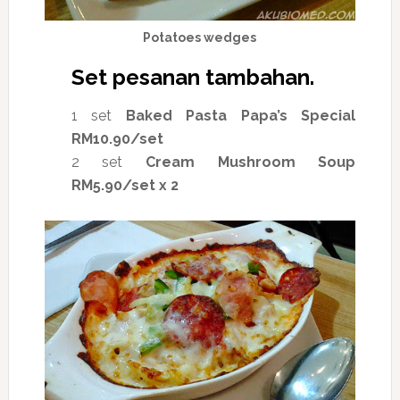
Potatoes wedges
Set pesanan tambahan.
1 set
Baked Pasta Papa’s Special
RM10.90/set
2 set
Cream
Mushroom Soup
RM5.90/set x 2