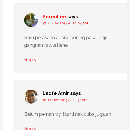
PerenLee
says
17TH MAY 2013 AT 10:05 AM
Baru perasaan abang koning pakai baju
gangnam style,hehe
Reply
Ladfe Amir
says
16TH MAY 2013 AT 12:37 AM
Belum pernah try. Nanti nak cuba jugalah
Reply