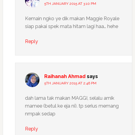
5TH JANUARY 2015 AT 3:10 PM
Kemain ngko ye dik makan Maggie Royale
siap pakai spek mata hitam lagi haa… hehe
Reply
Raihanah Ahmad
says
5TH JANUARY 2015 AT 2:46 PM
dah lama tak makan MAGGI, selalu amik
mamee (betul ke eja ni). tp serius memang
nmpak sedap
Reply