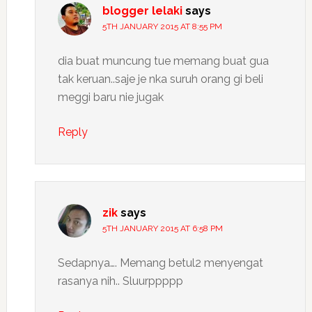
blogger lelaki
says
5TH JANUARY 2015 AT 8:55 PM
dia buat muncung tue memang buat gua
tak keruan..saje je nka suruh orang gi beli
meggi baru nie jugak
Reply
zik
says
5TH JANUARY 2015 AT 6:58 PM
Sedapnya…. Memang betul2 menyengat
rasanya nih.. Sluurppppp