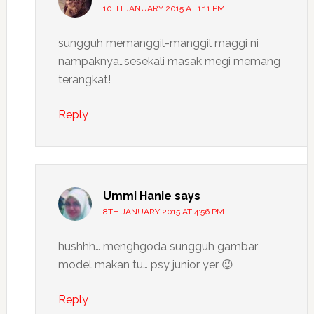
10TH JANUARY 2015 AT 1:11 PM
sungguh memanggil-manggil maggi ni
nampaknya…sesekali masak megi memang
terangkat!
Reply
Ummi Hanie
says
8TH JANUARY 2015 AT 4:56 PM
hushhh… menghgoda sungguh gambar
model makan tu… psy junior yer 😉
Reply