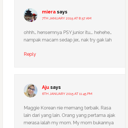
miera
says
7TH JANUARY 2015 AT 8:57 AM
ohhh… hensemnya PSY junior itu…. hehehe…
nampak macam sedap jer… nak try gak lah
Reply
Aju
says
6TH JANUARY 2015 AT 11:45 PM
Maggie Korean nie memang terbaik. Rasa
lain dari yang lain. Orang yang pertama ajak
merasa ialah my mom. My mom bukannya