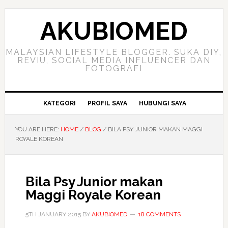
Skip
Skip
Skip
to
to
to
AKUBIOMED
primary
main
primary
navigation
content
sidebar
MALAYSIAN LIFESTYLE BLOGGER. SUKA DIY,
REVIU, SOCIAL MEDIA INFLUENCER DAN
FOTOGRAFI
KATEGORI
PROFIL SAYA
HUBUNGI SAYA
YOU ARE HERE:
HOME
/
BLOG
/
BILA PSY JUNIOR MAKAN MAGGI
ROYALE KOREAN
Bila Psy Junior makan
Maggi Royale Korean
5TH JANUARY 2015
BY
AKUBIOMED
18 COMMENTS