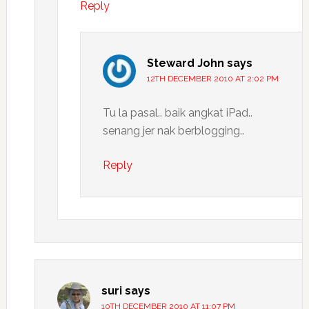
Reply
Steward John
says
12TH DECEMBER 2010 AT 2:02 PM
Tu la pasal.. baik angkat iPad..
senang jer nak berblogging..
Reply
suri
says
10TH DECEMBER 2010 AT 11:07 PM