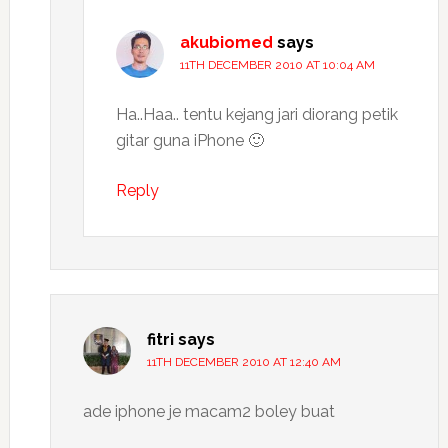
akubiomed
says
11TH DECEMBER 2010 AT 10:04 AM
Ha..Haa.. tentu kejang jari diorang petik
gitar guna iPhone 🙂
Reply
fitri
says
11TH DECEMBER 2010 AT 12:40 AM
ade iphone je macam2 boley buat