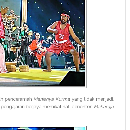
ah penceramah
Manisnya Kurma
yang tidak menjadi.
r pengajaran berjaya memikat hati penonton
Maharaja