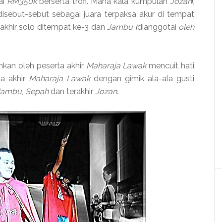
ai
RM350k
berserta trofi. Mana kala kumpulan
Jozan
(
disebut-sebut sebagai juara terpaksa akur di tempat
akhir solo ditempat ke-3 dan
Jambu (
dianggotai
oleh
kan oleh peserta akhir
Maharaja Lawak
mencuit hati
a akhir
Maharaja Lawak
dengan gimik ala-ala gusti
Jambu
,
Sepah
dan terakhir
Jozan
.