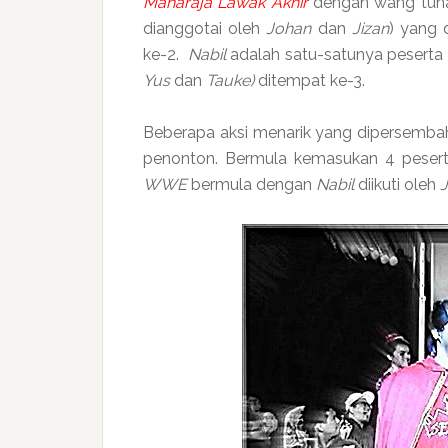
Maharaja Lawak Akhir
dengan wang tun
dianggotai oleh
Johan
dan
Jizan
) yang 
ke-2.
Nabil
adalah satu-satunya peserta 
Yus
dan
Tauke)
ditempat ke-3.
Beberapa aksi menarik yang dipersembah
penonton. Bermula kemasukan 4 pesert
WWE
bermula dengan
Nabil
diikuti oleh