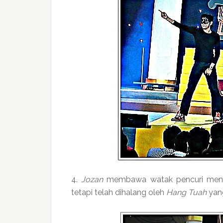
4.
Jozan
membawa watak pencuri mence
tetapi telah dihalang oleh
Hang Tuah
yang