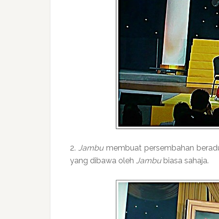
2.
Jambu
membuat persembahan beradu
yang dibawa oleh
Jambu
biasa sahaja.