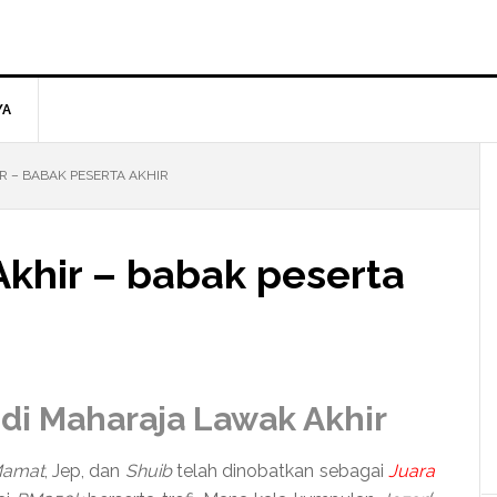
YA
 – BABAK PESERTA AKHIR
khir – babak peserta
 di Maharaja Lawak Akhir
amat
, Jep, dan
Shuib
telah dinobatkan sebagai
Juara