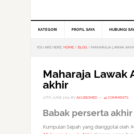
KATEGORI
PROFIL SAYA
HUBUNGI SA
YOU ARE HERE:
HOME
/
BLOG
/
MAHARAJA LAWAK AKHIR
Maharaja Lawak A
akhir
27TH JUNE 2011
BY
AKUBIOMED
41 COMMENTS
Babak perserta akhir
Kumpulan Sepah yang dianggotai oleh
M