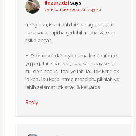
fiezaradzi
says
26TH OCTOBER 2010 AT 12:43 PM
mmg pun, isu ni dah lama.. skg de botol
susu kaca, tapi harga lebih mahal & lebih
risiko pecah..
BPA product dah byk, cuma kesedaran je
yg ptg.. lau suah sgt, susukan anak sendiri,
itu lebih bagus.. tapi ye lah, lau tak kerja ok
la kan.. lau kerja, mmg masalah.. pilihlah yg
lebih selamat utk anak & keluarga
Reply