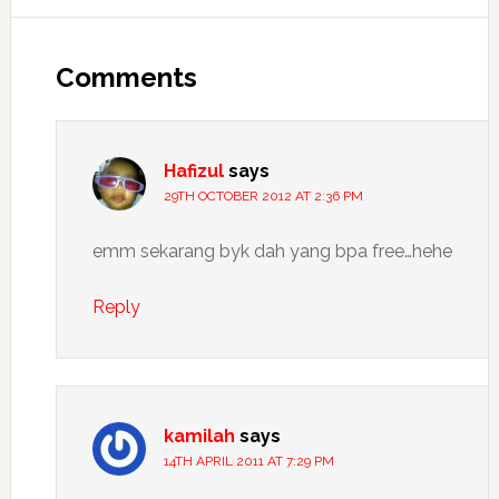
Reader
Interactions
Comments
Hafizul
says
29TH OCTOBER 2012 AT 2:36 PM
emm sekarang byk dah yang bpa free…hehe
Reply
kamilah
says
14TH APRIL 2011 AT 7:29 PM