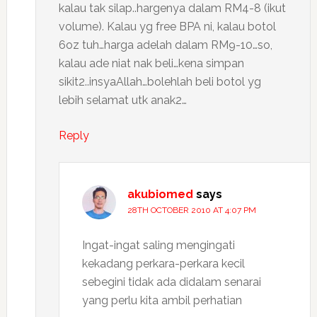
kalau tak silap..hargenya dalam RM4-8 (ikut
volume). Kalau yg free BPA ni, kalau botol
6oz tuh…harga adelah dalam RM9-10…so,
kalau ade niat nak beli…kena simpan
sikit2..insyaAllah…bolehlah beli botol yg
lebih selamat utk anak2…
Reply
akubiomed
says
28TH OCTOBER 2010 AT 4:07 PM
Ingat-ingat saling mengingati
kekadang perkara-perkara kecil
sebegini tidak ada didalam senarai
yang perlu kita ambil perhatian