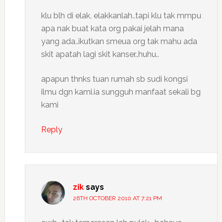
klu blh di elak, elakkanlah..tapi klu tak mmpu
apa nak buat kata org pakai jelah mana
yang ada..ikutkan smeua org tak mahu ada
skit apatah lagi skit kanser..huhu..
apapun thnks tuan rumah sb sudi kongsi
ilmu dgn kami.ia sungguh manfaat sekali bg
kami
Reply
zik
says
26TH OCTOBER 2010 AT 7:21 PM