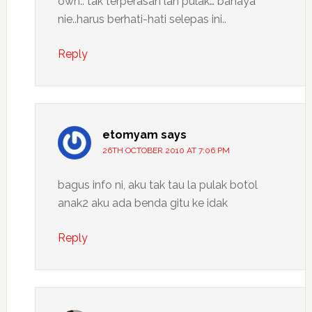
owh.. tak terperasan lah pulak… bahaya
nie..harus berhati-hati selepas ini..
Reply
etomyam
says
26TH OCTOBER 2010 AT 7:06 PM
bagus info ni, aku tak tau la pulak botol
anak2 aku ada benda gitu ke idak
Reply