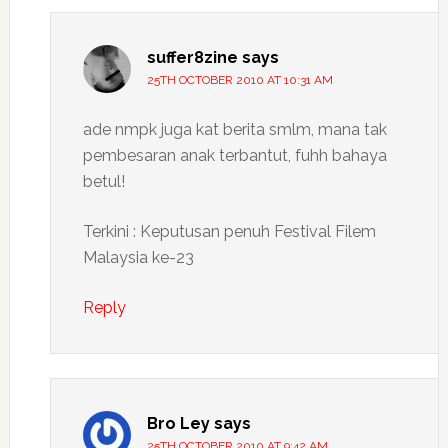
suffer8zine
says
25TH OCTOBER 2010 AT 10:31 AM
ade nmpk juga kat berita smlm, mana tak
pembesaran anak terbantut, fuhh bahaya
betul!
Terkini : Keputusan penuh Festival Filem
Malaysia ke-23
Reply
Bro Ley
says
25TH OCTOBER 2010 AT 9:42 AM