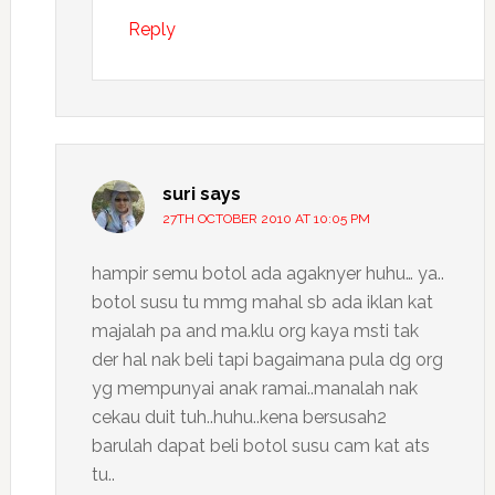
Reply
suri
says
27TH OCTOBER 2010 AT 10:05 PM
hampir semu botol ada agaknyer huhu… ya..
botol susu tu mmg mahal sb ada iklan kat
majalah pa and ma.klu org kaya msti tak
der hal nak beli tapi bagaimana pula dg org
yg mempunyai anak ramai..manalah nak
cekau duit tuh..huhu..kena bersusah2
barulah dapat beli botol susu cam kat ats
tu..