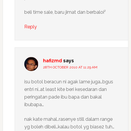
beli time sale, baru jimat dan berbaloi²
Reply
hafizmd
says
28TH OCTOBER 2010 AT 11:29 AM
isu botol beracun ni agak lame juga…bgus
entri ni..at least kite beri kesedaran dan
peringatan pade ibu bapa dan bakal
ibubapa…
nak kate mahal..rasenye still dalam range
yg boleh dibeli…kalau botol yg biase2 tuh…