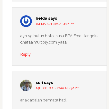
helda
says
1ST MARCH 2011 AT 4:05 PM
ayo yg butuh botol susu BPA Free.. tengok2
dhafaa.multiply.com yaaa
Reply
suri
says
29TH OCTOBER 2010 AT 4:52 PM
anak adalah permata hati..