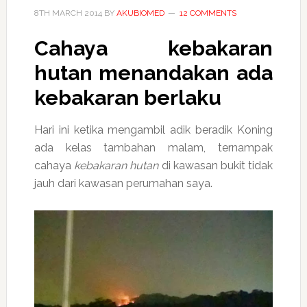
8TH MARCH 2014
BY
AKUBIOMED
12 COMMENTS
Cahaya
kebakaran
hutan
menandakan ada
kebakaran berlaku
Hari ini ketika mengambil adik beradik Koning
ada kelas tambahan malam, ternampak
cahaya
kebakaran hutan
di kawasan bukit tidak
jauh dari kawasan perumahan saya.