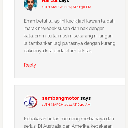
Hafizul
says
10TH MARCH 2014 AT 11:30 PM
Emm betul tu..api ni kecik jadi kawan la..dah
marak merebak susah dah nak dengar
kata..emm..tu la..musim sekarang ni jangan
la tambahkan lagi panasnya dengan kurang
caknanya kita pada alam sekitar…
Reply
sembangmotor
says
10TH MARCH 2014 AT 6:40 AM
Kebakaran hutan memang merbahaya dan
serius. Di Australia dan Amerika, kebakaran